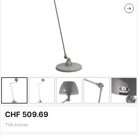
Skip
CHF 509.69
to
the
TVA incluse
beginning