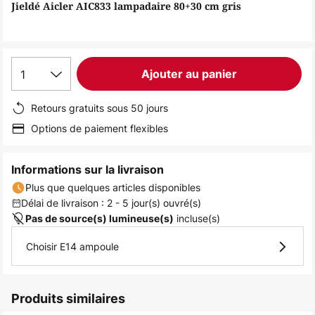
of
Jieldé Aicler AIC833 lampadaire 80+30 cm gris
the
images
gallery
1
Ajouter au panier
Retours gratuits sous 50 jours
Options de paiement flexibles
Informations sur la livraison
Plus que quelques articles disponibles
Délai de livraison : 2 - 5 jour(s) ouvré(s)
incluse(s)
Pas de source(s) lumineuse(s)
Choisir E14 ampoule
Produits similaires