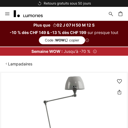
Retours gratuits sous 50 jours
Allez
au
contenu
Plus que
02 J 07 H 50 M 12 S
sur presque tout
-10 % dès CHF 149 & -13 % dès CHF 199
ercher
Code :
copier
WOW
Jusqu'à -70 %
Semaine WOW :
Lampadaires
Skip
to
the
end
of
the
images
gallery