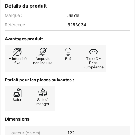
Détails du produit
Marque :
Jieldé
Référence :
5253034
Avantages produit
À intensité
Ampoule
E14
Type C -
fixe
non incluse
Prise
Européenne
Parfait pour les pièces suivantes :
Salon
Salle à
manger
Dimensions
Hauteur (en cm) :
122