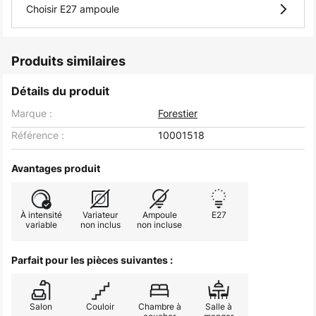
Choisir E27 ampoule
Produits similaires
Détails du produit
Marque :
Forestier
Référence :
10001518
Avantages produit
À intensité
Variateur
Ampoule
E27
variable
non inclus
non incluse
Parfait pour les pièces suivantes :
Salon
Couloir
Chambre à
Salle à