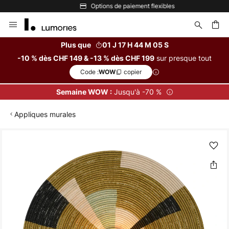
Options de paiement flexibles
Allez
au
contenu
Plus que
01 J 17 H 44 M 05 S
sur presque tout
-10 % dès CHF 149 & -13 % dès CHF 199
ercher
Code :
copier
WOW
Jusqu'à -70 %
Semaine WOW :
Appliques murales
Skip
to
the
end
of
the
images
gallery