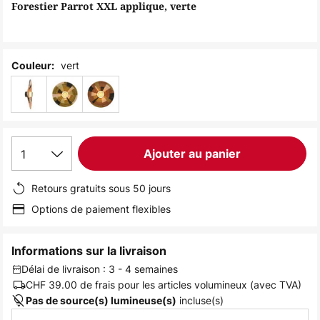
of
Forestier Parrot XXL applique, verte
the
images
gallery
vert
Couleur:
1
Ajouter au panier
Retours gratuits sous 50 jours
Options de paiement flexibles
Informations sur la livraison
Délai de livraison : 3 - 4 semaines
CHF 39.00
de frais pour les articles volumineux (avec TVA)
incluse(s)
Pas de source(s) lumineuse(s)