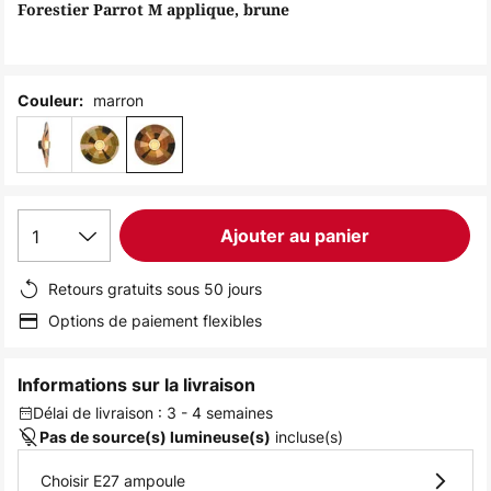
of
Forestier Parrot M applique, brune
the
images
gallery
marron
Couleur:
1
Ajouter au panier
Retours gratuits sous 50 jours
Options de paiement flexibles
Informations sur la livraison
Délai de livraison : 3 - 4 semaines
incluse(s)
Pas de source(s) lumineuse(s)
Choisir E27 ampoule