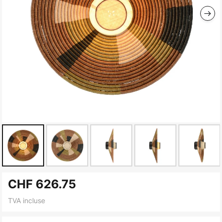
Skip
CHF 626.75
to
the
TVA incluse
beginning