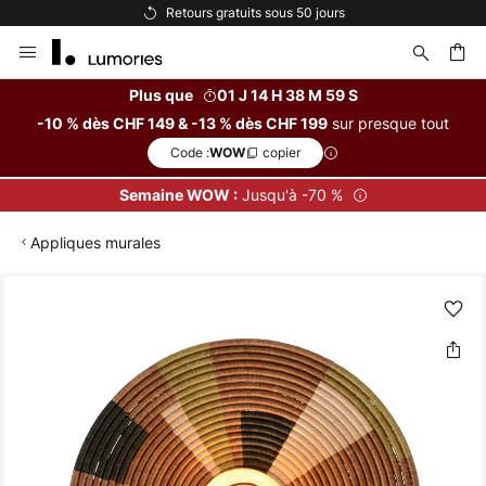
Retours gratuits sous 50 jours
Allez
au
contenu
Plus que
01 J 14 H 38 M 59 S
sur presque tout
-10 % dès CHF 149 & -13 % dès CHF 199
ercher
Code :
copier
WOW
Jusqu'à -70 %
Semaine WOW :
Appliques murales
Skip
to
the
end
of
the
images
gallery