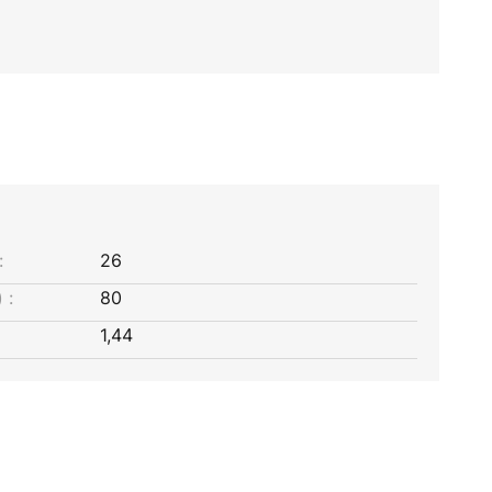
:
26
 :
80
1,44