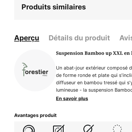
Produits similaires
Aperçu
Détails du produit
Avi
Suspension Bamboo up XXL en
Un abat-jour extérieur composé d
de forme ronde et plate qui s'incl
diffuseur en bambou tressé qui s'
lumineuse - la suspension Bamboo
garantit un éclairage d'ambiance
En savoir plus
mais avec de beaux effets d'ombre
création du designer Arik Levy pou
Avantages produit
français Forestier. Dans le tiers s
que le diffuseur intérieur ont été