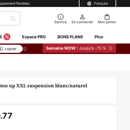
 paiement flexibles
Français
Rechercher
Service
Se connecter
Mon panier
S
Espace PRO
BONS PLANS
Plus
Jusqu'à -70 %
Semaine WOW :
copier
boo up XXL suspension blanc/naturel
.77