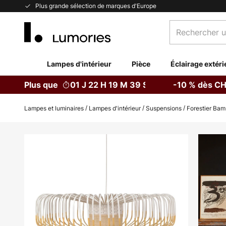
Allez
Plus grande sélection de marques d'Europe
au
Rechercher
contenu
un
produit,
catégorie...
Lampes d'intérieur
Pièce
Éclairage extéri
Plus que
01 J 22 H 19 M 38 S
-10 % dès CH
Lampes et luminaires
Lampes d'intérieur
Suspensions
Forestier Bam
Skip
to
the
end
of
the
images