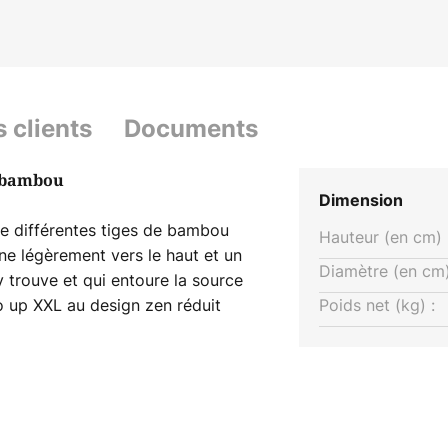
s clients
Documents
 bambou
Dimension
e différentes tiges de bambou
Hauteur (en cm) 
ine légèrement vers le haut et un
Diamètre (en cm)
y trouve et qui entoure la source
 up XXL au design zen réduit
Poids net (kg) :
 agréable sans éblouissement
 et de lumière. Elle est une
r le fabricant de luminaires
upérieur, tant les tiges de bambou
 conçus dans des couleurs