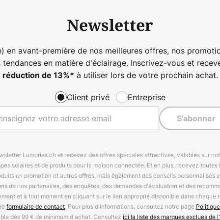
Newsletter
) en avant-première de nos meilleures offres, nos promotio
s tendances en matière d'éclairage. Inscrivez-vous et rece
à utiliser lors de votre prochain achat.
réduction de
13%
*
Client privé
Entreprise
S'abonner
letter Lumories.ch et recevez des offres spéciales attractives, valables sur n
mpes solaires et de produits pour la maison connectée. Et en plus, recevez toutes l
oduits en promotion et autres offres, mais également des conseils personnalisés
ions de nos partenaires, des enquêtes, des demandes d'évaluation et des recomm
ement et à tout moment en cliquant sur le lien approprié disponible dans chaque 
tre
formulaire de contact
. Pour plus d'informations, consultez notre page
Politique
able dès 99 € de minimum d'achat. Consultez
ici la liste des marques exclues de l'