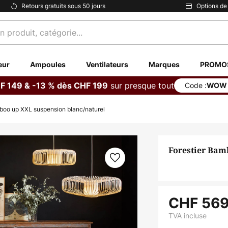
Retours gratuits sous 50 jours
Options de
eur
Ampoules
Ventilateurs
Marques
PROMO
sur presque tout
F 149 & -13 % dès CHF 199
Code :
WOW
boo up XXL suspension blanc/naturel
Forestier Bam
CHF 569
TVA incluse