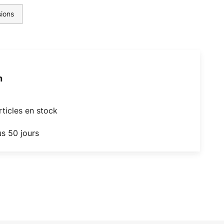
ions
h
articles en stock
us 50 jours