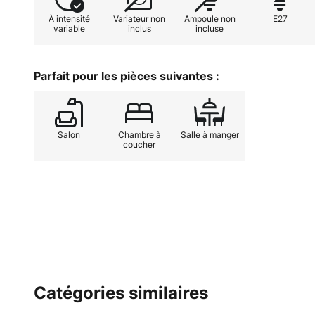
contrastées.
À intensité
Variateur non
Ampoule non
E27
variable
inclus
incluse
Arik Levy n'est pas seulement un 
technicien, un artiste, un photogr
touche-à-tout aux multiples talen
Parfait pour les pièces suivantes :
dans quelques-uns des musées et g
monde.
Salon
Chambre à
Salle à manger
coucher
Catégories similaires