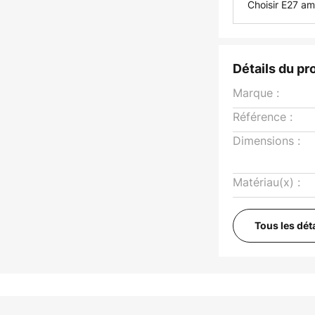
Choisir E27 a
Détails du pr
Marque :
Référence :
Dimensions :
Matériau(x) :
Tous les dét