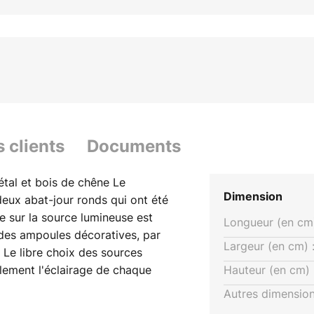
s clients
Documents
tal et bois de chêne Le
Dimension
eux abat-jour ronds qui ont été
 sur la source lumineuse est
Longueur (en cm)
 des ampoules décoratives, par
Largeur (en cm) 
Le libre choix des sources
lement l'éclairage de chaque
Hauteur (en cm) 
s et aux conditions
Autres dimension
ce combine les matériaux métal