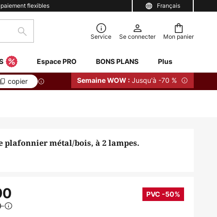
 paiement flexibles
Français
Rechercher
Service
Se connecter
Mon panier
S
Espace PRO
BONS PLANS
Plus
Jusqu'à -70 %
Semaine WOW :
copier
 plafonnier métal/bois, à 2 lampes.
90
PVC -50%
0