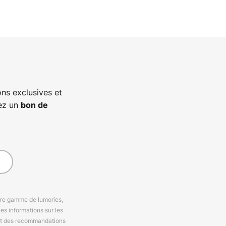
ns exclusives et
vez un
bon de
otre gamme de lumories,
es informations sur les
 et des recommandations