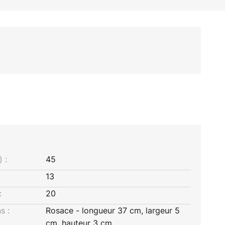
 :
45
:
13
:
20
s :
Rosace - longueur 37 cm, largeur 5
cm, hauteur 3 cm