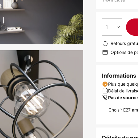
1
Retours gratu
Options de pa
Informations s
Plus que quelq
Délai de livrais
Pas de source
Choisir E27 a
Détails du pr