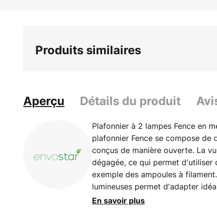
Skip
to
the
beginning
Produits similaires
of
the
images
gallery
Aperçu
Détails du produit
Avi
Plafonnier à 2 lampes Fence en mé
plafonnier Fence se compose de d
conçus de manière ouverte. La vue
dégagée, ce qui permet d'utiliser
exemple des ampoules à filament. 
lumineuses permet d'adapter idéa
pièce d'habitation aux préférence
En savoir plus
d'emplacement individuelles. Fen