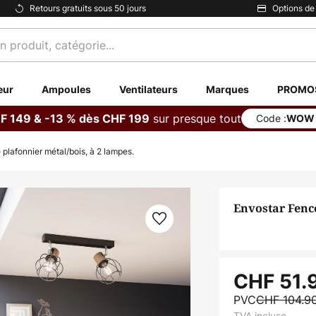
Retours gratuits sous 50 jours
Options de
eur
Ampoules
Ventilateurs
Marques
PROMO
sur presque tout
F 149 & -13 % dès CHF 199
Code :
WOW
plafonnier métal/bois, à 2 lampes.
Envostar Fence
CHF 51.
PVC
CHF 104.9
TVA incluse