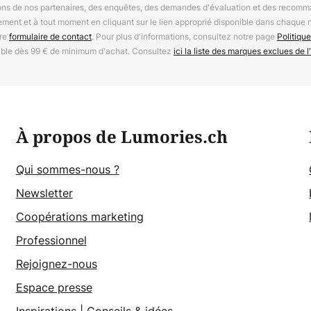
ions de nos partenaires, des enquêtes, des demandes d'évaluation et des recomm
ement et à tout moment en cliquant sur le lien approprié disponible dans chaque 
tre
formulaire de contact
. Pour plus d'informations, consultez notre page
Politique
able dès 99 € de minimum d'achat. Consultez
ici la liste des marques exclues de l'
À propos de Lumories.ch
Qui sommes-nous ?
Newsletter
Coopérations marketing
Professionnel
Rejoignez-nous
Espace presse