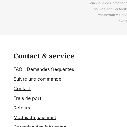
ainsi que des informat
pouvez annuler facil
contactant via no
*Val
Contact & service
FAQ - Demandes fréquentes
Suivre une commande
Contact
Frais de port
Retours
Modes de paiement