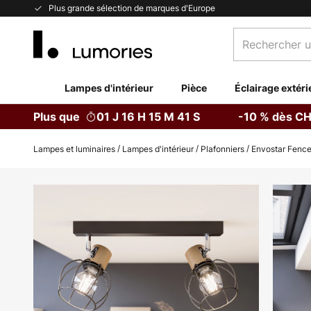
Allez
Plus grande sélection de marques d'Europe
au
Rechercher
contenu
un
produit,
catégorie...
Lampes d'intérieur
Pièce
Éclairage extéri
Plus que
01 J 16 H 15 M 40 S
-10 % dès CH
Lampes et luminaires
Lampes d'intérieur
Plafonniers
Envostar Fence 
Skip
to
the
end
of
the
images