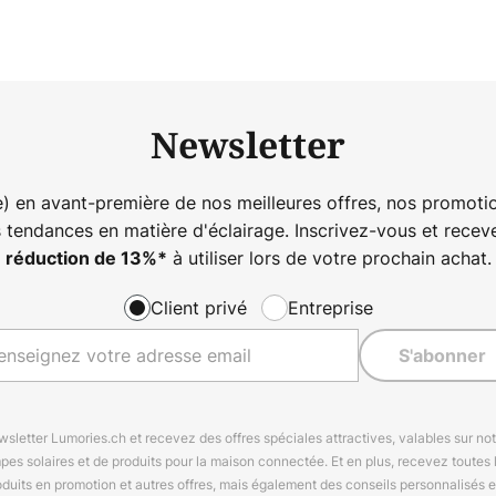
Newsletter
) en avant-première de nos meilleures offres, nos promotio
s tendances en matière d'éclairage. Inscrivez-vous et rece
à utiliser lors de votre prochain achat.
réduction de
13%
*
Client privé
Entreprise
S'abonner
letter Lumories.ch et recevez des offres spéciales attractives, valables sur n
mpes solaires et de produits pour la maison connectée. Et en plus, recevez toutes l
oduits en promotion et autres offres, mais également des conseils personnalisés