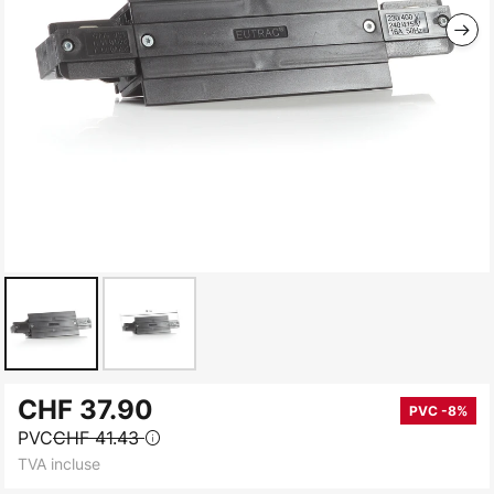
Skip
CHF 37.90
to
PVC -8%
PVC
CHF 41.43
the
TVA incluse
beginning