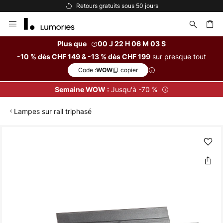
Retours gratuits sous 50 jours
Allez
au
contenu
Plus que
00 J 22 H 06 M 03 S
sur presque tout
-10 % dès CHF 149 & -13 % dès CHF 199
ercher
Code :
copier
WOW
Jusqu'à -70 %
Semaine WOW :
Lampes sur rail triphasé
Skip
to
the
end
of
the
images
gallery