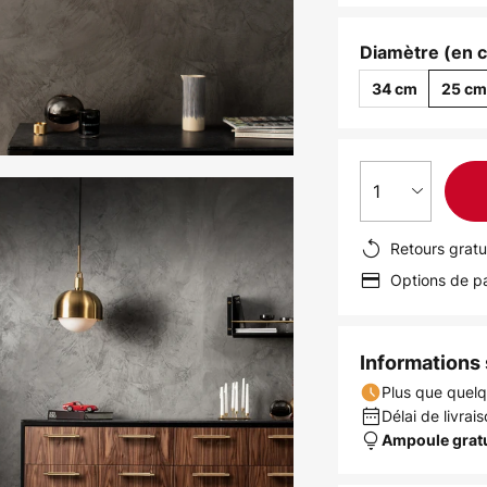
Diamètre (en 
34 cm
25 c
1
Retours gratu
Options de pa
Informations s
Plus que quelq
Délai de livrais
Ampoule grat