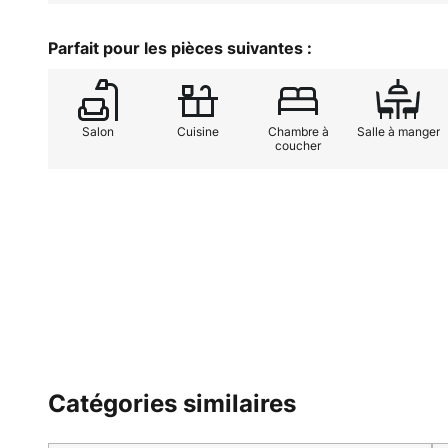
adapté aux ampoules LED.L'entrep
fabrique pas seulement des lumina
Parfait pour les pièces suivantes :
fonctionnelles et des objets d'am
Londres en 2013 et fabrique tous 
massifs de haute qualité, dont cer
Salon
Cuisine
Chambre à
Salle à manger
coucher
Catégories similaires