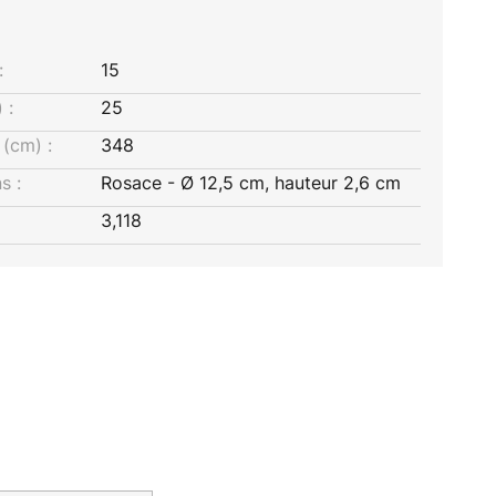
:
15
 :
25
(cm) :
348
s :
Rosace - Ø 12,5 cm, hauteur 2,6 cm
3,118