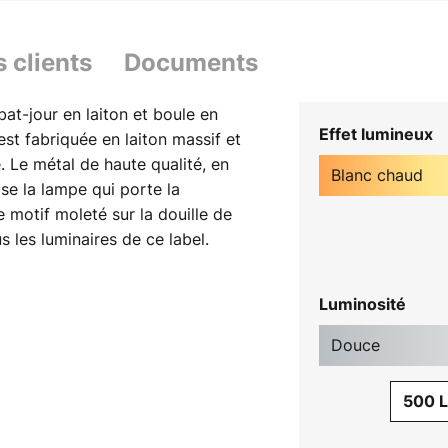
s clients
Documents
t-jour en laiton et boule en
Effet lumineux
st fabriquée en laiton massif et
. Le métal de haute qualité, en
Blanc chaud
rise la lampe qui porte la
e motif moleté sur la douille de
s les luminaires de ce label.
vert vers le bas, abrite la sphère
re vers le bas, sans éblouir et de
Luminosité
uspension Forked la source de
les ou des comptoirs. La lampe
Douce
aptée à l'environnement privé,
 la gastronomie et l'hôtellerie.
500 
c chaud avec un culot E27 est
dimmable à l'aide d'un variateur