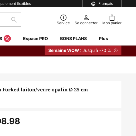
 paiement flexibles
Français
Rechercher
Service
Se connecter
Mon panier
S
Espace PRO
BONS PLANS
Plus
Jusqu'à -70 %
Semaine WOW :
 Forked laiton/verre opalin Ø 25 cm
98.98