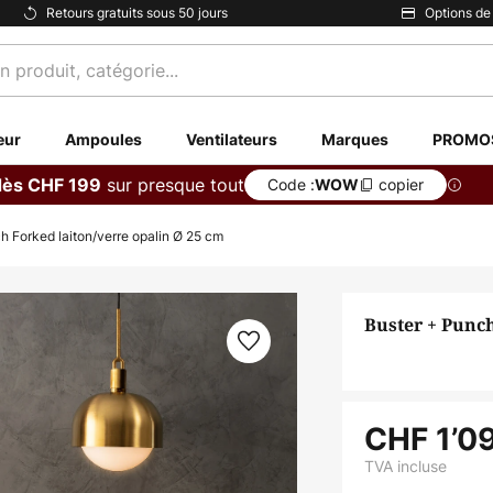
Retours gratuits sous 50 jours
Options de
eur
Ampoules
Ventilateurs
Marques
PROMO
sur presque tout
dès CHF 199
Code :
copier
WOW
h Forked laiton/verre opalin Ø 25 cm
Buster + Punch
CHF 1’0
TVA incluse