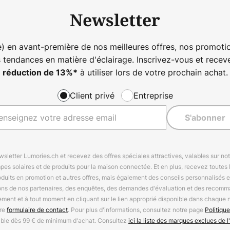
Newsletter
) en avant-première de nos meilleures offres, nos promotio
s tendances en matière d'éclairage. Inscrivez-vous et rece
à utiliser lors de votre prochain achat.
réduction de
13%
*
Client privé
Entreprise
S'abonner
letter Lumories.ch et recevez des offres spéciales attractives, valables sur n
mpes solaires et de produits pour la maison connectée. Et en plus, recevez toutes l
oduits en promotion et autres offres, mais également des conseils personnalisés
ions de nos partenaires, des enquêtes, des demandes d'évaluation et des recomm
ement et à tout moment en cliquant sur le lien approprié disponible dans chaque 
tre
formulaire de contact
. Pour plus d'informations, consultez notre page
Politique
able dès 99 € de minimum d'achat. Consultez
ici la liste des marques exclues de l'