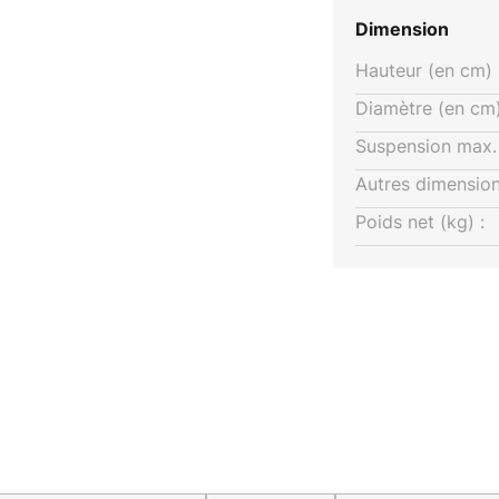
rise Buster Punch, qui ne
Dimension
ires mais aussi des ferrures
Hauteur (en cm) 
eublement, a été fondée à
ses produits à partir de métaux
Diamètre (en cm)
tains sont affinés à la main.
Suspension max. 
Autres dimension
Poids net (kg) :