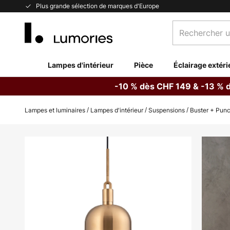
Allez
Plus grande sélection de marques d'Europe
au
Rechercher
contenu
un
produit,
catégorie...
Lampes d'intérieur
Pièce
Éclairage extéri
-10 % dès CHF 149 & -13 % 
Lampes et luminaires
Lampes d'intérieur
Suspensions
Buster + Punc
Skip
to
the
end
of
the
images