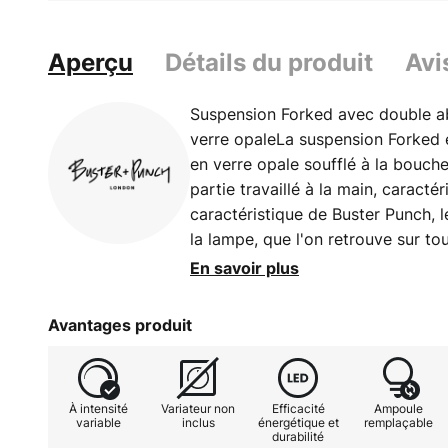
Aperçu
Détails du produit
Avi
Suspension Forked avec double aba
verre opaleLa suspension Forked e
en verre opale soufflé à la bouche
partie travaillé à la main, caracté
caractéristique de Buster Punch, l
la lampe, que l'on retrouve sur tou
L'abat-jour en laiton, largement ou
En savoir plus
en verre opale qui diffuse la lumiè
manière uniforme, faisant de la s
Avantages produit
lumière idéale au-dessus des tab
suspendue n'est pas seulement ad
mais aussi à des domaines tels que
À intensité
Variateur non
Efficacité
Ampoule
Une ampoule LED de couleur blan
variable
inclus
énergétique et
remplaçable
durabilité
fournie. L'ampoule est également 