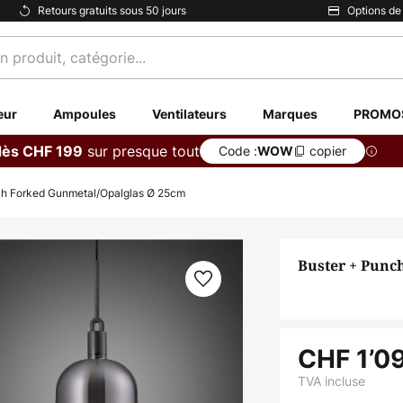
Retours gratuits sous 50 jours
Options de
eur
Ampoules
Ventilateurs
Marques
PROMO
sur presque tout
dès CHF 199
Code :
copier
WOW
ch Forked Gunmetal/Opalglas Ø 25cm
Buster + Punc
CHF 1’0
TVA incluse