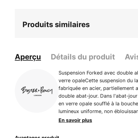
Produits similaires
Aperçu
Détails du produit
Avi
Suspension Forked avec double ab
verre opaleCette suspension du la
fabriquée en acier, partiellement a
double abat-jour. Dans l'abat-jour
en verre opale soufflé à la bouche
lumineux uniforme, non éblouissan
luminaires de Buster Punch, cette
En savoir plus
caractéristique particulière de la
l'inscription sur la douille. La su
Avantages produit