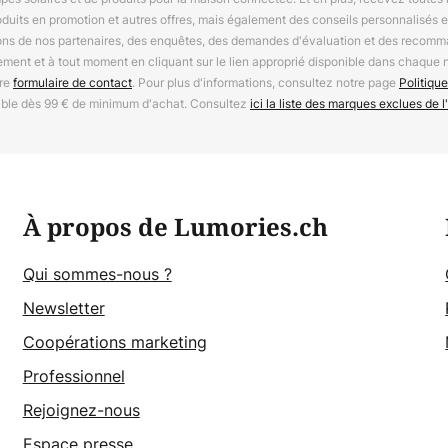
oduits en promotion et autres offres, mais également des conseils personnalisés
ions de nos partenaires, des enquêtes, des demandes d'évaluation et des recomm
ement et à tout moment en cliquant sur le lien approprié disponible dans chaque 
tre
formulaire de contact
. Pour plus d'informations, consultez notre page
Politique
able dès 99 € de minimum d'achat. Consultez
ici la liste des marques exclues de l'
À propos de Lumories.ch
Qui sommes-nous ?
Newsletter
Coopérations marketing
Professionnel
Rejoignez-nous
Espace presse