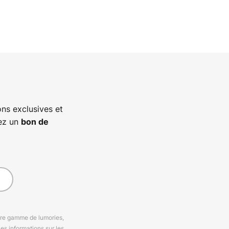
ns exclusives et
vez un
bon de
otre gamme de lumories,
es informations sur les