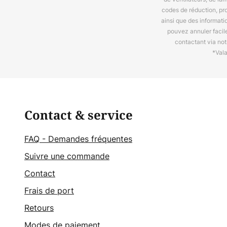
codes de réduction, pr
ainsi que des informat
pouvez annuler facil
contactant via no
*Val
Contact & service
FAQ - Demandes fréquentes
Suivre une commande
Contact
Frais de port
Retours
Modes de paiement