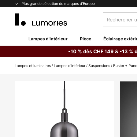
Allez
Plus grande sélection de marques d'Europe
au
Rechercher
contenu
un
produit,
catégorie...
Lampes d'intérieur
Pièce
Éclairage extéri
-10 % dès CHF 149 & -13 % 
Lampes et luminaires
Lampes d'intérieur
Suspensions
Buster + Pun
Skip
to
the
end
of
the
images