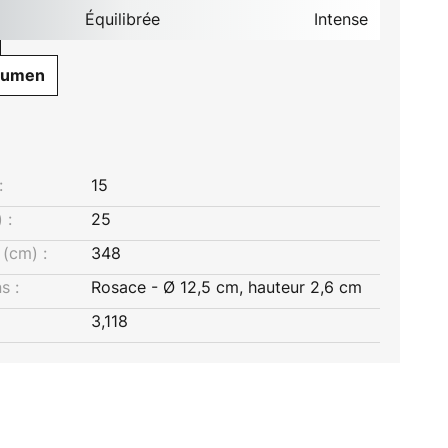
Équilibrée
Intense
Lumen
:
15
 :
25
(cm) :
348
s :
Rosace - Ø 12,5 cm, hauteur 2,6 cm
3,118