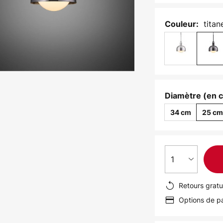
titan
Couleur:
Diamètre (en 
34 cm
25 c
1
Retours gratu
Options de pa