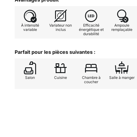
seulement un éclairage agréable p
dans le domaine privé, elle peut é
gastronomie ou l'hôtellerie.Les lum
À intensité
Variateur non
Efficacité
Ampoule
Punch, fondée à Londres en 2013, 
variable
inclus
énergétique et
remplaçable
durabilité
métaux massifs de haute qualité.
reflète dans tous les produits du f
l'entreprise fabrique également de
Parfait pour les pièces suivantes :
objets d'ameublement
Salon
Cuisine
Chambre à
Salle à manger
coucher