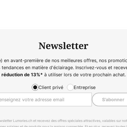
Newsletter
) en avant-première de nos meilleures offres, nos promotio
s tendances en matière d'éclairage. Inscrivez-vous et rece
à utiliser lors de votre prochain achat.
réduction de
13%
*
Client privé
Entreprise
S'abonner
letter Lumories.ch et recevez des offres spéciales attractives, valables sur n
mpes solaires et de produits pour la maison connectée. Et en plus, recevez toutes l