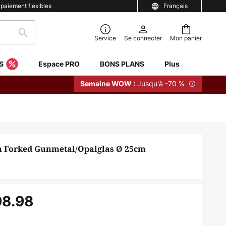
 paiement flexibles
Français
Rechercher
Service
Se connecter
Mon panier
S
Espace PRO
BONS PLANS
Plus
Jusqu'à -70 %
Semaine WOW :
h Forked Gunmetal/Opalglas Ø 25cm
98.98