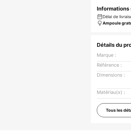
Informations s
Délai de livrai
Ampoule grat
Détails du pr
Marque :
Référence :
Dimensions :
Matériau(x) :
Tous les dét