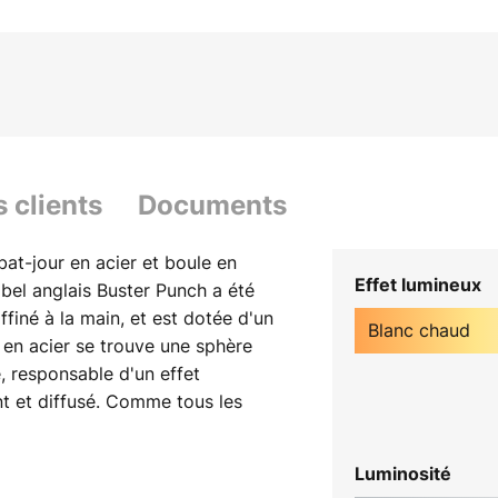
s clients
Documents
at-jour en acier et boule en
Effet lumineux
bel anglais Buster Punch a été
ffiné à la main, et est dotée d'un
Blanc chaud
 en acier se trouve une sphère
, responsable d'un effet
t et diffusé. Comme tous les
 suspension porte la
 marque - le motif moleté avec
Luminosité
spension Forked n'est pas