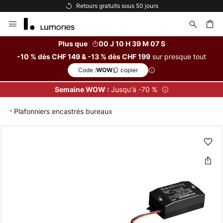
Retours gratuits sous 50 jours
Allez
au
contenu
Plus que
00 J 10 H 39 M 07 S
sur presque tout
-10 % dès CHF 149 & -13 % dès CHF 199
ercher
Code :
copier
WOW
Jusqu'à -70 %
Semaine WOW :
Plafonniers encastrés bureaux
Skip
to
the
end
of
the
images
gallery