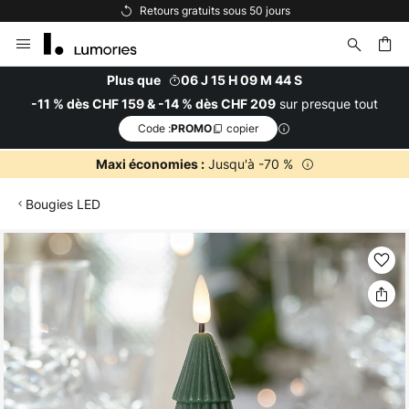
Retours gratuits sous 50 jours
Allez
au
contenu
Plus que
06 J 15 H 09 M 44 S
sur presque tout
-11 % dès CHF 159 & -14 % dès CHF 209
ercher
Code :
copier
PROMO
Jusqu'à -70 %
Maxi économies :
Bougies LED
Skip
to
the
end
of
the
images
gallery