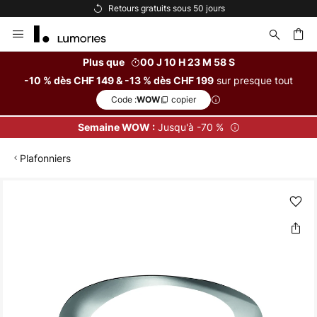
Retours gratuits sous 50 jours
Allez
au
contenu
Plus que
00 J 10 H 23 M 58 S
sur presque tout
-10 % dès CHF 149 & -13 % dès CHF 199
ercher
Code :
copier
WOW
Jusqu'à -70 %
Semaine WOW :
Plafonniers
Skip
to
the
end
of
the
images
gallery