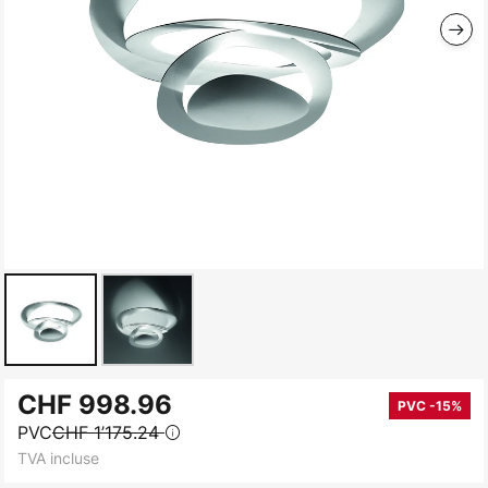
Skip
CHF 998.96
to
PVC -15%
PVC
CHF 1’175.24
the
TVA incluse
beginning