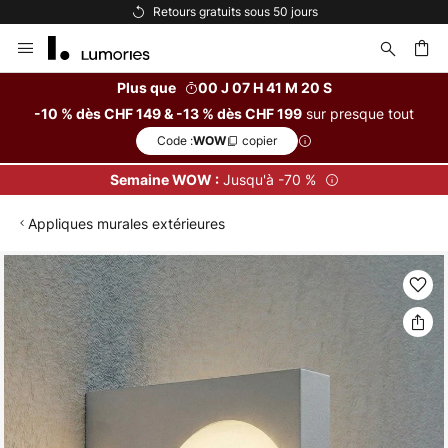
0 jours
Options de paiement flexible
Allez
au
contenu
Plus que
00 J 07 H 41 M 19 S
sur presque tout
-10 % dès CHF 149 & -13 % dès CHF 199
ercher
Code :
copier
WOW
Jusqu'à -70 %
Semaine WOW :
Appliques murales extérieures
Skip
to
the
end
of
the
images
gallery