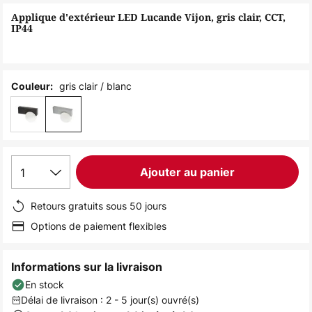
of
Applique d'extérieur LED Lucande Vijon, gris clair, CCT,
the
IP44
images
gallery
gris clair / blanc
Couleur:
1
Ajouter au panier
Retours gratuits sous 50 jours
Options de paiement flexibles
Informations sur la livraison
En stock
Délai de livraison : 2 - 5 jour(s) ouvré(s)