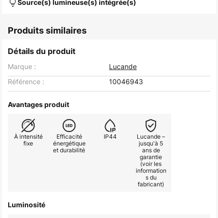
Source(s) lumineuse(s) intégrée(s)
Produits similaires
Détails du produit
Marque :
Lucande
Référence :
10046943
Avantages produit
À intensité
Efficacité
IP44
Lucande –
fixe
énergétique
jusqu'à 5
et durabilité
ans de
garantie
(voir les
information
s du
fabricant)
Luminosité