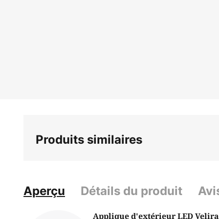
Skip
to
the
beginning
of
the
images
gallery
Produits similaires
Aperçu
Détails du produit
Avi
Applique d'extérieur LED Velira