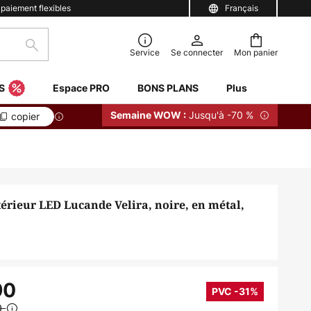
 paiement flexibles
Français
Rechercher
Service
Se connecter
Mon panier
S
Espace PRO
BONS PLANS
Plus
Jusqu'à -70 %
Semaine WOW :
copier
érieur LED Lucande Velira, noire, en métal,
90
PVC -31%
0