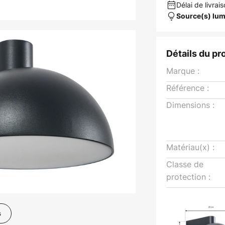
Délai de livrais
Source(s) lum
Détails du pr
Marque :
Référence :
Dimensions :
Matériau(x) :
Classe de
protection :
s