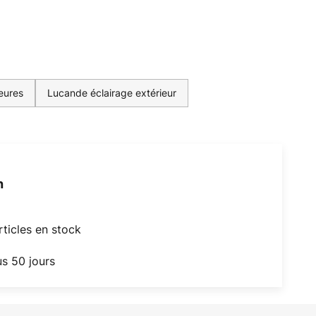
eures
Lucande éclairage extérieur
h
articles en stock
us 50 jours