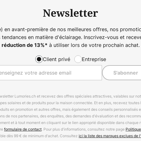
Newsletter
) en avant-première de nos meilleures offres, nos promotio
s tendances en matière d'éclairage. Inscrivez-vous et rece
à utiliser lors de votre prochain achat.
réduction de
13%
*
Client privé
Entreprise
S'abonner
letter Lumories.ch et recevez des offres spéciales attractives, valables sur n
mpes solaires et de produits pour la maison connectée. Et en plus, recevez toutes l
oduits en promotion et autres offres, mais également des conseils personnalisés
ions de nos partenaires, des enquêtes, des demandes d'évaluation et des recomm
ement et à tout moment en cliquant sur le lien approprié disponible dans chaque 
tre
formulaire de contact
. Pour plus d'informations, consultez notre page
Politique
able dès 99 € de minimum d'achat. Consultez
ici la liste des marques exclues de l'