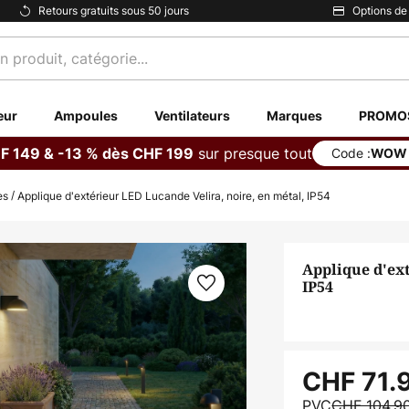
Retours gratuits sous 50 jours
Options de
eur
Ampoules
Ventilateurs
Marques
PROMO
sur presque tout
F 149 & -13 % dès CHF 199
Code :
WOW
es
Applique d'extérieur LED Lucande Velira, noire, en métal, IP54
Applique d'ext
IP54
CHF 71.
PVC
CHF 104.9