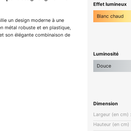
Effet lumineux
Blanc chaud
allie un design moderne à une
n métal robuste et en plastique,
s et son élégante combinaison de
 lumineuse LED intégrée diffuse
 000 K qui crée une atmosphère
Luminosité
urs de 80 Ra, elle garantit un
Douce
 applique d'extérieur LED est
projections d'eau et la
ur une utilisation en extérieur. La
ation d'énergie offre une
Dimension
urable. Conçue par le designer
Largeur (en cm) 
e raffinement esthétique et
nt ainsi un élément phare de tout
Hauteur (en cm) 