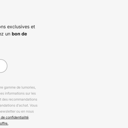
ns exclusives et
vez un
bon de
otre gamme de lumories,
es informations sur les
 et des recommandations
andations d'achat. Vous
newsletter ou en nous
 de confidentialité
.
offre.