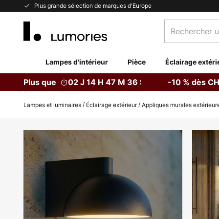
Allez
Plus grande sélection de marques d'Europe
au
Rechercher
contenu
un
produit,
catégorie...
Lampes d'intérieur
Pièce
Éclairage extéri
Plus que
02 J 14 H 47 M 35 S
-10 % dès CH
Lampes et luminaires
Éclairage extérieur
Appliques murales extérieur
Skip
to
the
end
of
the
images