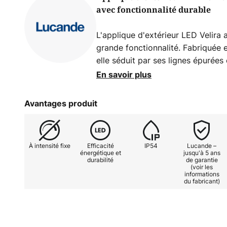
avec fonctionnalité durable
L'applique d'extérieur LED Velira 
grande fonctionnalité. Fabriquée e
elle séduit par ses lignes épurée
couleurs noir et blanc. La source
En savoir plus
une lumière blanche chaude de 3
agréable. Avec un rendu des coule
Avantages produit
éclairage naturel et harmonieux.
Grâce à sa protection IP54, cette
À intensité fixe
Efficacité
IP54
Lucande –
parfaitement protégée contre les 
énergétique et
jusqu'à 5 ans
durabilité
de garantie
poussière, ce qui la rend idéale po
(voir les
technologie LED à faible consomm
informations
du fabricant)
solution d'éclairage efficace et d
Frederik Kurzweg, cette lampe alli
fonctionnalités pratiques, devena
espace extérieur.