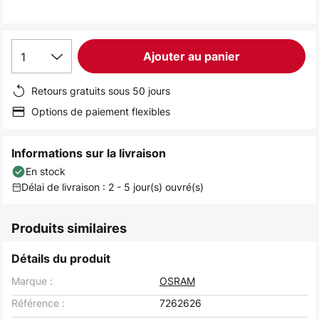
the
images
gallery
1
Ajouter au panier
Retours gratuits sous 50 jours
Options de paiement flexibles
Informations sur la livraison
En stock
Délai de livraison : 2 - 5 jour(s) ouvré(s)
Produits similaires
Détails du produit
Marque :
OSRAM
Référence :
7262626