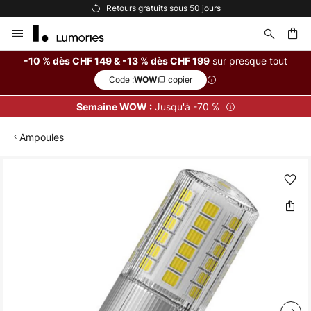
Retours gratuits sous 50 jours
Allez
au
contenu
sur presque tout
-10 % dès CHF 149 & -13 % dès CHF 199
Code :
copier
WOW
ercher
Jusqu'à -70 %
Semaine WOW :
Ampoules
Skip
to
the
end
of
the
images
gallery