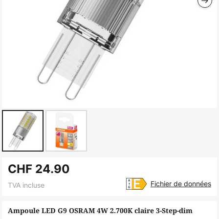
Skip
CHF 24.90
to
the
Fichier de données
TVA incluse
beginning
of
Ampoule LED G9 OSRAM 4W 2.700K claire 3-Step-dim