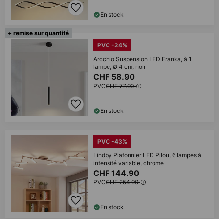
En stock
+ remise sur quantité
PVC -24%
Arcchio Suspension LED Franka, à 1
lampe, Ø 4 cm, noir
CHF 58.90
PVC
CHF 77.90
En stock
PVC -43%
Lindby Plafonnier LED Pilou, 6 lampes à
intensité variable, chrome
CHF 144.90
PVC
CHF 254.90
En stock