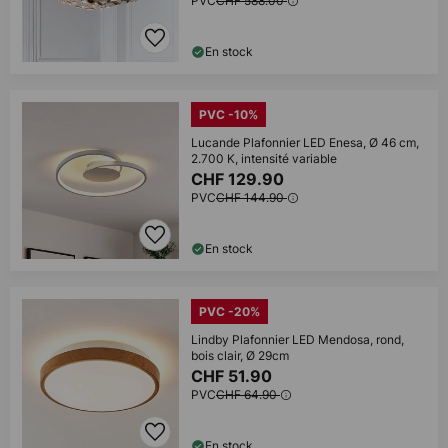
PVC
CHF 588.00
En stock
PVC -10%
Lucande Plafonnier LED Enesa, Ø 46 cm,
2.700 K, intensité variable
CHF 129.90
PVC
CHF 144.90
En stock
PVC -20%
Lindby Plafonnier LED Mendosa, rond,
bois clair, Ø 29cm
CHF 51.90
PVC
CHF 64.90
En stock