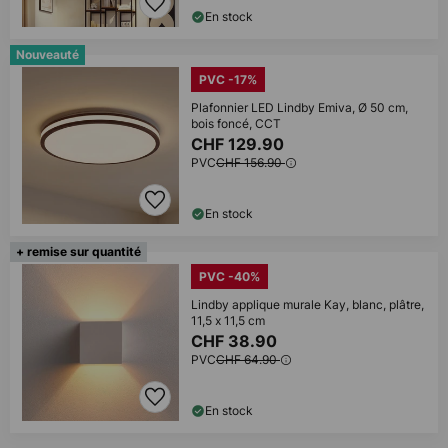
En stock
Nouveauté
PVC -17%
Plafonnier LED Lindby Emiva, Ø 50 cm,
bois foncé, CCT
CHF 129.90
PVC
CHF 156.90
En stock
+ remise sur quantité
PVC -40%
Lindby applique murale Kay, blanc, plâtre,
11,5 x 11,5 cm
CHF 38.90
PVC
CHF 64.90
En stock