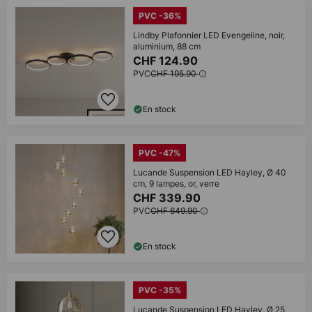
PVC -36%
Lindby Plafonnier LED Evengeline, noir,
aluminium, 88 cm
CHF 124.90
PVC
CHF 195.90
En stock
PVC -47%
Lucande Suspension LED Hayley, Ø 40
cm, 9 lampes, or, verre
CHF 339.90
PVC
CHF 649.90
En stock
PVC -35%
Lucande Suspension LED Hayley, Ø 25