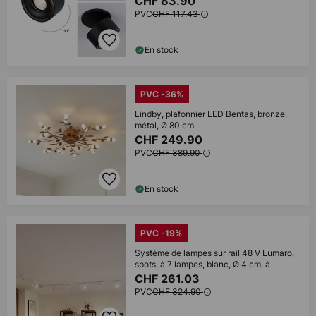
CHF 83.90
PVC
CHF 117.43
En stock
PVC -36%
Lindby, plafonnier LED Bentas, bronze,
métal, Ø 80 cm
CHF 249.90
PVC
CHF 389.90
En stock
PVC -19%
Système de lampes sur rail 48 V Lumaro,
spots, à 7 lampes, blanc, Ø 4 cm, à
CHF 261.03
PVC
CHF 324.90