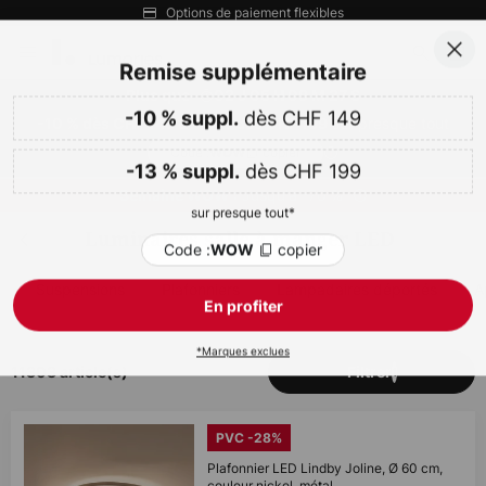
Options de paiement flexibles
Allez
Fer
Remise supplémentaire
au
contenu
dès CHF 149
Plus que
02 J 05 H 09 M 26 S
-10 % suppl.
sur presque tout
-10 % dès CHF 149 & -13 % dès CHF 199
ercher
dès CHF 199
-13 % suppl.
Code :
copier
WOW
sur presque tout*
Jusqu'à -70 %
Semaine WOW :
Code :
copier
WOW
Luminaires salle à manger LED
En profiter
Suspensions
Plafonniers
Lampadaires déportés
A
*Marques exclues
11303 article(s)
Filtrer
1
PVC -28%
Plafonnier LED Lindby Joline, Ø 60 cm,
couleur nickel, métal