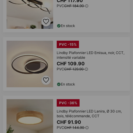
CHF 117.90
PVC
CHF 184.90
En stock
PVC -15%
Lindby Plafonnier LED Emisua, noir, CCT,
intensité variable
CHF 109.90
PVC
CHF 129.90
En stock
PVC -36%
Lindby Plafonnier LED Lanira, Ø 30 cm,
bois, télécommande, CCT
CHF 91.90
PVC
CHF 144.90