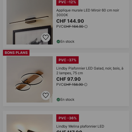
PVC -12%
Applique murale LED Miroir 60 cm noir
3000K
CHF 144.90
PVC
CHF 164.90
En stock
BONS PLANS
PVC -37%
Lindby Plafonnier LED Galad, noir, bois, à
2 lampes, 75 cm
CHF 97.90
PVC
CHF 156.90
En stock
PVC -36%
Lindby Welina plafonnier LED