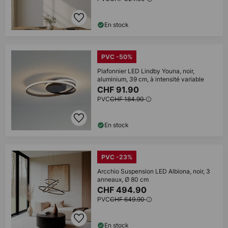
En stock
PVC -50%
Plafonnier LED Lindby Youna, noir,
aluminium, 39 cm, à intensité variable
CHF 91.90
PVC
CHF 184.90
En stock
PVC -23%
Arcchio Suspension LED Albiona, noir, 3
anneaux, Ø 80 cm
CHF 494.90
PVC
CHF 649.90
En stock