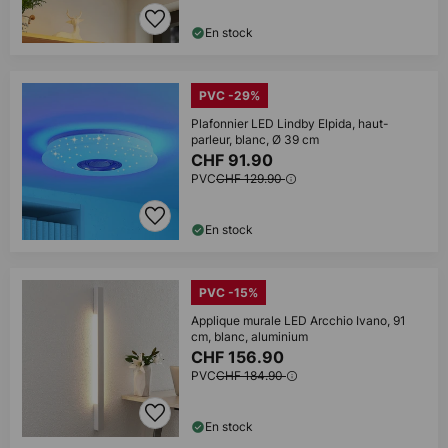
En stock
PVC -29%
Plafonnier LED Lindby Elpida, haut-
parleur, blanc, Ø 39 cm
CHF 91.90
PVC
CHF 129.90
En stock
PVC -15%
Applique murale LED Arcchio Ivano, 91
cm, blanc, aluminium
CHF 156.90
PVC
CHF 184.90
En stock