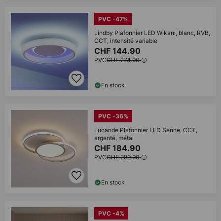
PVC -47%
Lindby Plafonnier LED Wikani, blanc, RVB,
CCT, intensité variable
CHF 144.90
PVC
CHF 274.90
En stock
PVC -36%
Lucande Plafonnier LED Senne, CCT,
argenté, métal
CHF 184.90
PVC
CHF 289.90
En stock
PVC -4%