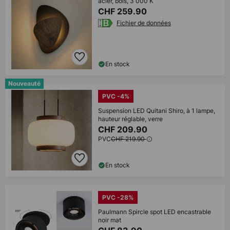
acier, bois, 3 000 K
CHF 259.90
Fichier de données
En stock
Nouveauté
PVC -4%
Suspension LED Quitani Shiro, à 1 lampe,
hauteur réglable, verre
CHF 209.90
PVC
CHF 219.90
En stock
PVC -28%
Paulmann Spircle spot LED encastrable
noir mat