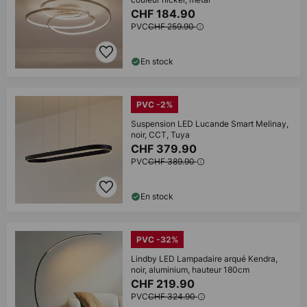
CHF 184.90
PVC
CHF 259.90
En stock
PVC -2%
Suspension LED Lucande Smart Melinay,
noir, CCT, Tuya
CHF 379.90
PVC
CHF 389.90
En stock
PVC -32%
Lindby LED Lampadaire arqué Kendra,
noir, aluminium, hauteur 180cm
CHF 219.90
PVC
CHF 324.90