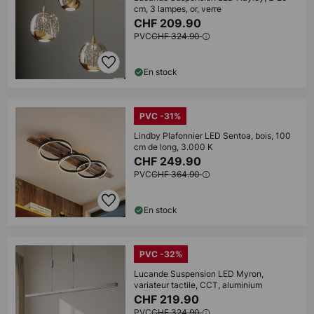
cm, 3 lampes, or, verre
CHF 209.90
PVC
CHF 324.90
En stock
PVC -31%
Lindby Plafonnier LED Sentoa, bois, 100
cm de long, 3.000 K
CHF 249.90
PVC
CHF 364.90
En stock
PVC -32%
Lucande Suspension LED Myron,
variateur tactile, CCT, aluminium
CHF 219.90
PVC
CHF 324.90