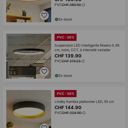
PVC
CHF 289.90
En stock
PVC -36%
Suspension LED intelligente Niseko II, 65
cm, noire, CCT, à intensité variable
CHF 139.90
PVC
CHF 219.23
En stock
PVC -38%
Lindby Kambia plafonnier LED, 55 cm
CHF 144.90
PVC
CHF 234.90