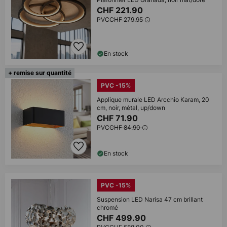
CHF 221.90
PVC
CHF 279.95
En stock
+ remise sur quantité
PVC -15%
Applique murale LED Arcchio Karam, 20
cm, noir, métal, up/down
CHF 71.90
PVC
CHF 84.90
En stock
PVC -15%
Suspension LED Narisa 47 cm brillant
chromé
CHF 499.90