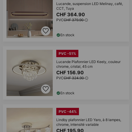
Lucande, suspension LED Melinay, café,
CCT, Tuya
CHF 364.90
PVC
CHF 379.90
En stock
PVC -51%
Lucande Plafonnier LED Keely, couleur
chrome, cristal, 45 cm
CHF 156.90
PVC
CHF 324.90
En stock
PVC -44%
Lindby plafonnier LED Yaro, à 8 lampes,
chrome, intensité variable
CHF 195.90