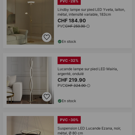
PVC -28%
Lindby lampe sur pied LED Yveta, laiton,
métal, intensité variable, 183cm
CHF 184.90
PVC
CHF 259.90
En stock
PVC -32%
Lucande lampe sur pied LED Mairia,
argenté, ondulé
CHF 219.90
PVC
CHF 324.90
En stock
PVC -30%
Suspension LED Lucande Ezana, noir,
métal, Ø 80 cm