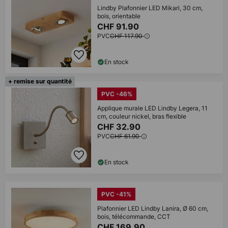
Lindby Plafonnier LED Mikari, 30 cm,
bois, orientable
CHF 91.90
PVC
CHF 117.90
En stock
+ remise sur quantité
PVC -46%
Applique murale LED Lindby Legera, 11
cm, couleur nickel, bras flexible
CHF 32.90
PVC
CHF 61.90
En stock
PVC -41%
Plafonnier LED Lindby Lanira, Ø 60 cm,
bois, télécommande, CCT
CHF 169.90