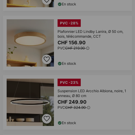
En stock
PVC -28%
Plafonnier LED Lindby Lanira, Ø 50 cm,
bois, télécommande, CCT
CHF 156.90
PVC
CHF 219.90
En stock
PVC -23%
Suspension LED Arcchio Albiona, noire, 1
anneau, Ø 80 cm
CHF 249.90
PVC
CHF 324.90
En stock