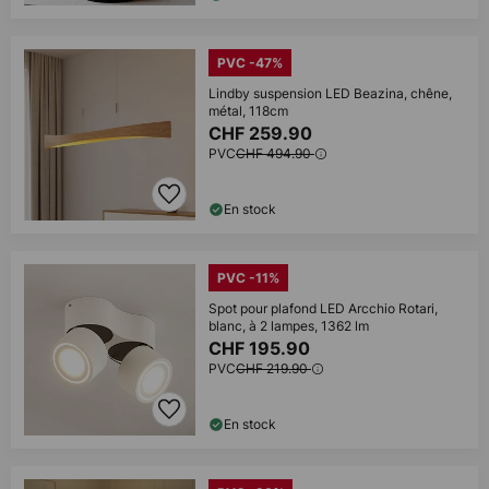
PVC -47%
Lindby suspension LED Beazina, chêne,
métal, 118cm
CHF 259.90
PVC
CHF 494.90
En stock
PVC -11%
Spot pour plafond LED Arcchio Rotari,
blanc, à 2 lampes, 1362 lm
CHF 195.90
PVC
CHF 219.90
En stock