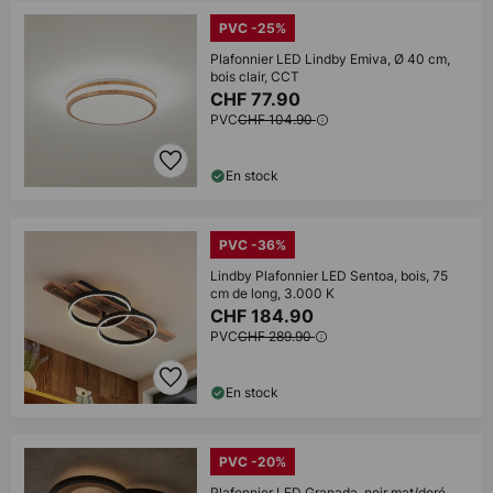
PVC -25%
Plafonnier LED Lindby Emiva, Ø 40 cm,
bois clair, CCT
CHF 77.90
PVC
CHF 104.90
En stock
PVC -36%
Lindby Plafonnier LED Sentoa, bois, 75
cm de long, 3.000 K
CHF 184.90
PVC
CHF 289.90
En stock
PVC -20%
Plafonnier LED Granada, noir mat/doré