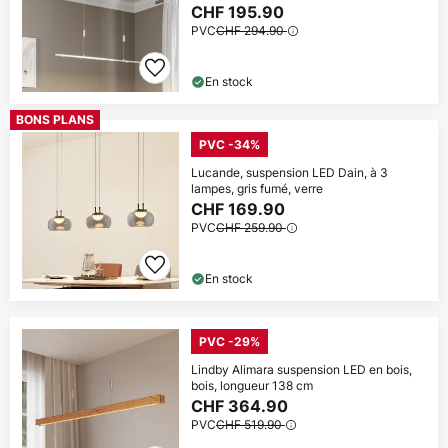
CHF 195.90
PVC
CHF 294.90
En stock
BONS PLANS
PVC -34%
Lucande, suspension LED Dain, à 3
lampes, gris fumé, verre
CHF 169.90
PVC
CHF 259.90
En stock
PVC -29%
Lindby Alimara suspension LED en bois,
bois, longueur 138 cm
CHF 364.90
PVC
CHF 519.90