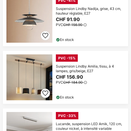
PVC -41%
Suspension Lindby Nadija, grise, 43 cm,
hauteur réglable, E27
CHF 91.90
PVC
CHF 156.90
En stock
PVC -15%
Suspension Lindby Amilia, tissu, à 4
lampes, gris/beige, E27
CHF 156.90
PVC
CHF 184.90
En stock
PVC -33%
Lucande, suspension LED Arnik, 120 cm,
couleur nickel, à intensité variable