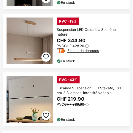
En stock
PVC -19%
Suspension LED Colombia S, chêne
naturel
CHF 344.90
PVC
CHF 428.20
Fichier de données
En stock
PVC -43%
Lucande Suspension LED Stakato, 180
cm, à 8 lampes, intensité variable
CHF 219.90
PVC
CHF 389.90
En stock