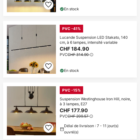
En stock
PVC -41%
Lucande Suspension LED Stakato, 140
cm, à 6 lampes, intensité variable
CHF 184.90
PVC
CHF 314.90
En stock
PVC -15%
Suspension Westinghouse Iron Hill, noire,
à 3 lampes, E27
CHF 177.90
PVC
CHF 209.57
Délai de livraison : 7 - 11 jour(s)
ouvré(s)