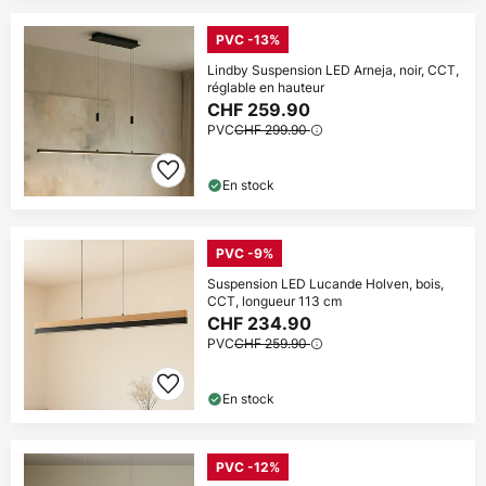
PVC -13%
Lindby Suspension LED Arneja, noir, CCT,
réglable en hauteur
CHF 259.90
PVC
CHF 299.90
En stock
PVC -9%
Suspension LED Lucande Holven, bois,
CCT, longueur 113 cm
CHF 234.90
PVC
CHF 259.90
En stock
PVC -12%