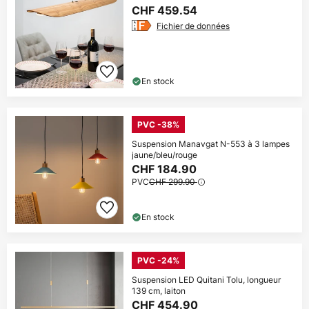
CHF 459.54
Fichier de données
En stock
PVC -38%
Suspension Manavgat N-553 à 3 lampes
jaune/bleu/rouge
CHF 184.90
PVC
CHF 299.90
En stock
PVC -24%
Suspension LED Quitani Tolu, longueur
139 cm, laiton
CHF 454.90