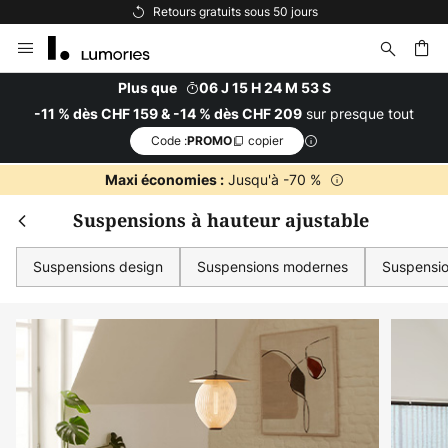
Options de paiement flexibles
Allez
Fer
Remise supplémentaire
au
contenu
dès CHF 159
Plus que
06 J 15 H 24 M 51 S
-11 % suppl.
sur presque tout
-11 % dès CHF 159 & -14 % dès CHF 209
ercher
dès CHF 209
-14 % suppl.
Code :
copier
PROMO
sur presque tout*
Jusqu'à -70 %
Maxi économies :
Code :
copier
PROMO
Suspensions à hauteur ajustable
En profiter
Suspensions design
Suspensions modernes
Suspensi
*Marques exclues