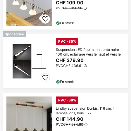
CHF 109.90
PVC
CHF 156.90
En stock
Sponsorisé
PVC -35%
Suspension LED Paulmann Lento noire
100 cm, éclairage vers le haut et vers le
CHF 279.90
PVC
CHF 436.61
En stock
PVC -38%
Lindby suspension Durbis, 116 cm, 4
lampes, gris, bois, E27
CHF 144.90
PVC
CHF 234.90