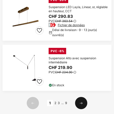
Suspension LED Layla, Linear, or, réglable
en hauteur, CCT
CHF 290.83
PVC
CHF 363.54
Fichier de données
Délai de livraison : 9 - 13 jour(s)
ouvré(s)
PVC -6%
Suspension Alto avec suspension
intermédiaire
CHF 219.90
PVC
CHF 234.90
En stock
Page
1
2
3
...
9
Précédent
Suivant