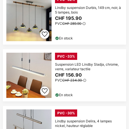
Lindby suspension Durbis, 149 cm, noir, à
5 lampes, bois
CHF 195.90
PVC
CHF 289.90
En stock
PVC -33%
Suspension LED Lindby Sladja, chrome,
verre, variateur tactile
CHF 156.90
PVC
CHF 234.90
En stock
PVC -30%
Lindby suspension Delira, 4 lampes
nickel, hauteur réglable