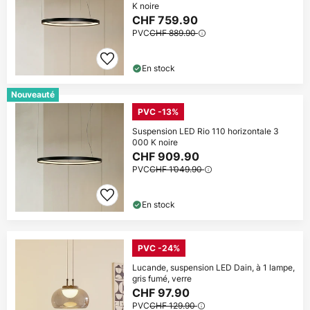
K noire
CHF 759.90
PVC
CHF 889.90
En stock
Nouveauté
PVC -13%
Suspension LED Rio 110 horizontale 3
000 K noire
CHF 909.90
PVC
CHF 1’049.90
En stock
PVC -24%
Lucande, suspension LED Dain, à 1 lampe,
gris fumé, verre
CHF 97.90
PVC
CHF 129.90