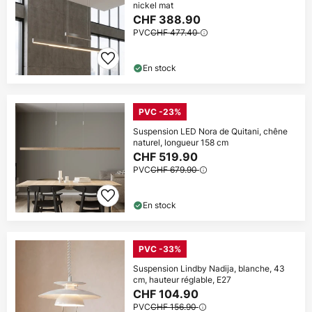
nickel mat
CHF 388.90
PVC
CHF 477.40
En stock
PVC -23%
Suspension LED Nora de Quitani, chêne
naturel, longueur 158 cm
CHF 519.90
PVC
CHF 679.90
En stock
PVC -33%
Suspension Lindby Nadija, blanche, 43
cm, hauteur réglable, E27
CHF 104.90
PVC
CHF 156.90