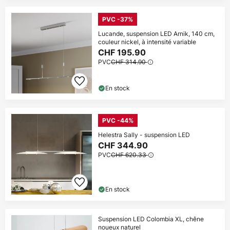
PVC -37%
Lucande, suspension LED Arnik, 140 cm,
couleur nickel, à intensité variable
CHF 195.90
PVC
CHF 314.90
En stock
PVC -44%
Helestra Sally - suspension LED
CHF 344.90
PVC
CHF 620.33
En stock
Suspension LED Colombia XL, chêne
noueux naturel