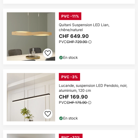
PVC -11%
Quitani Suspension LED Lian,
chêne/naturel
CHF 649.90
PVC
CHF 729.90
En stock
PVC -3%
Lucande, suspension LED Pendolo, noir,
aluminium, 120 cm
CHF 169.90
PVC
CHF 175.90
En stock
PVC -32%