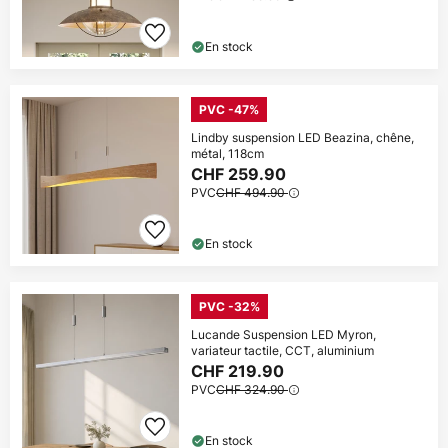
En stock
PVC -47%
Lindby suspension LED Beazina, chêne,
métal, 118cm
CHF 259.90
PVC
CHF 494.90
En stock
PVC -32%
Lucande Suspension LED Myron,
variateur tactile, CCT, aluminium
CHF 219.90
PVC
CHF 324.90
En stock