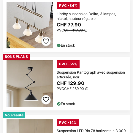
PVC -34%
Lindby suspension Delira, 3 lampes,
nickel, hauteur réglable
CHF 77.90
PVC
CHF 117.90
En stock
BONS PLANS
PVC -55%
Suspension Pantograph avec suspension
articulée, noir
CHF 129.90
PVC
CHF 289.90
En stock
Nouveauté
PVC -14%
Suspension LED Rio 78 horizontale 3 000