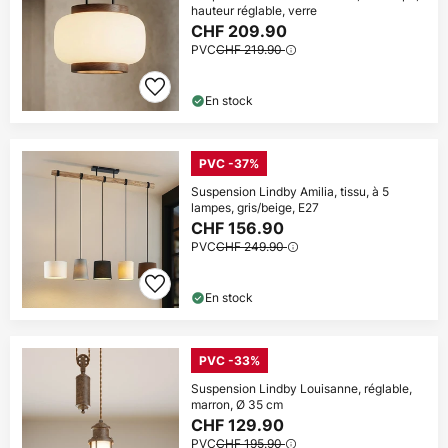
hauteur réglable, verre
CHF 209.90
PVC
CHF 219.90
En stock
PVC -37%
Suspension Lindby Amilia, tissu, à 5
lampes, gris/beige, E27
CHF 156.90
PVC
CHF 249.90
En stock
PVC -33%
Suspension Lindby Louisanne, réglable,
marron, Ø 35 cm
CHF 129.90
PVC
CHF 195.90