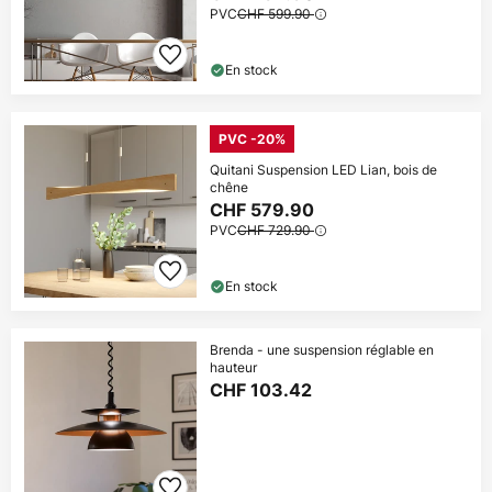
PVC
CHF 599.90
En stock
PVC -20%
Quitani Suspension LED Lian, bois de
chêne
CHF 579.90
PVC
CHF 729.90
En stock
Brenda - une suspension réglable en
hauteur
CHF 103.42