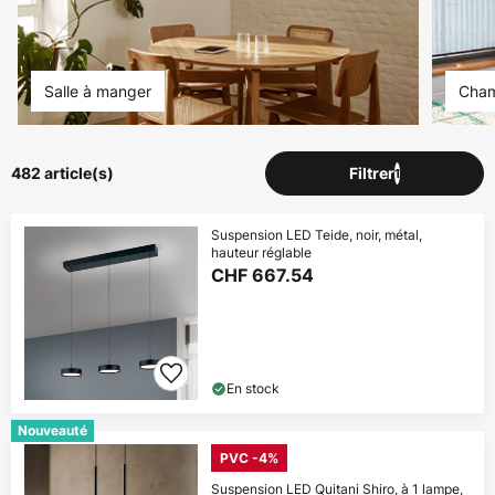
Salle à manger
Cham
482 article(s)
Filtrer
1
Suspension LED Teide, noir, métal,
hauteur réglable
CHF 667.54
En stock
Nouveauté
PVC -4%
Suspension LED Quitani Shiro, à 1 lampe,