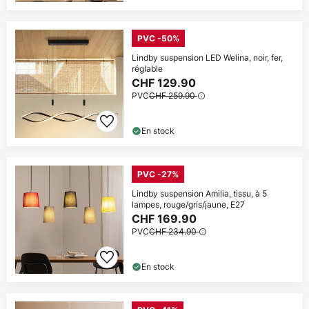
PVC -50%
Lindby suspension LED Welina, noir, fer,
réglable
CHF 129.90
PVC
CHF 259.90
En stock
PVC -27%
Lindby suspension Amilia, tissu, à 5
lampes, rouge/gris/jaune, E27
CHF 169.90
PVC
CHF 234.90
En stock