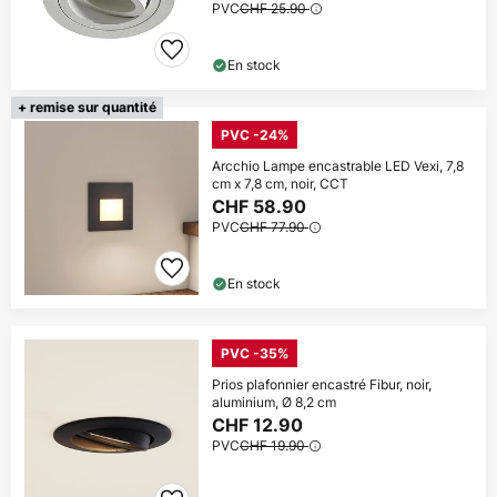
PVC
CHF 25.90
En stock
+ remise sur quantité
PVC -24%
Arcchio Lampe encastrable LED Vexi, 7,8
cm x 7,8 cm, noir, CCT
CHF 58.90
PVC
CHF 77.90
En stock
PVC -35%
Prios plafonnier encastré Fibur, noir,
aluminium, Ø 8,2 cm
CHF 12.90
PVC
CHF 19.90