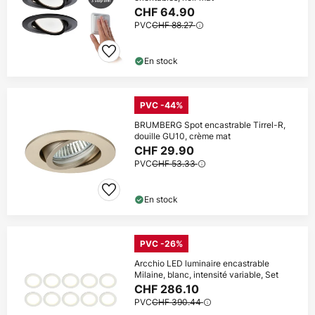
CHF 64.90
PVC
CHF 88.27
En stock
PVC -44%
BRUMBERG Spot encastrable Tirrel-R,
douille GU10, crème mat
CHF 29.90
PVC
CHF 53.33
En stock
PVC -26%
Arcchio LED luminaire encastrable
Milaine, blanc, intensité variable, Set
CHF 286.10
PVC
CHF 390.44