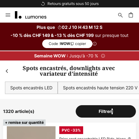
Options de paiement flexibles
Allez
au
contenu
Plus que
02 J 10 H 43 M 11 S
sur presque tout
-10 % dès CHF 149 & -13 % dès CHF 199
ercher
Code :
copier
WOW
Jusqu'à -70 %
Semaine WOW :
Spots encastrés, downlights avec
variateur d’intensité
Spots encastrés LED
Spots encastrés haute tension 220 V
1320 article(s)
Filtrer
1
+ remise sur quantité
PVC -33%
Prios spot encastrable LED Rida, blanc. Ø