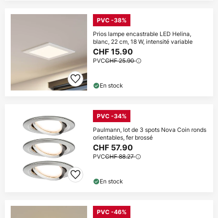
PVC -38%
Prios lampe encastrable LED Helina,
blanc, 22 cm, 18 W, intensité variable
CHF 15.90
PVC
CHF 25.90
En stock
PVC -34%
Paulmann, lot de 3 spots Nova Coin ronds
orientables, fer brossé
CHF 57.90
PVC
CHF 88.27
En stock
PVC -46%