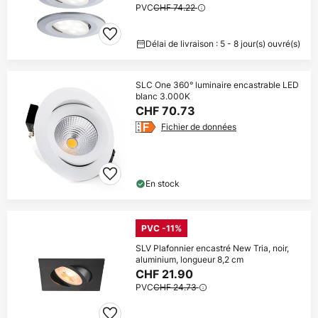
PVC
CHF 74.22
Délai de livraison : 5 - 8 jour(s) ouvré(s)
SLC One 360° luminaire encastrable LED
blanc 3.000K
CHF 70.73
Fichier de données
En stock
PVC -11%
SLV Plafonnier encastré New Tria, noir,
aluminium, longueur 8,2 cm
CHF 21.90
PVC
CHF 24.73