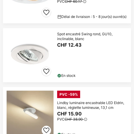
PVC
CHF 60.17
Délai de livraison : 5 - 8 jour(s) ouvré(s)
Spot encastré Swing rond, GU10,
inclinable, blanc
CHF 12.43
En stock
PVC -59%
Lindby luminaire encastrable LED Eldrin,
blanc, réglette lumineuse, 13,1 cm
CHF 15.90
PVC
CHF 38.90