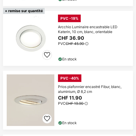
+ remise sur quantité
PVC -19%
Arcchio Luminaire encastrable LED
Katerin, 10 cm, blanc, orientable
CHF 36.90
PVC
CHF 45.90
En stock
PVC -40%
Prios plafonnier encastré Fibur, blanc,
aluminium, Ø 8,2 cm
CHF 11.90
PVC
CHF 19.90
En stock