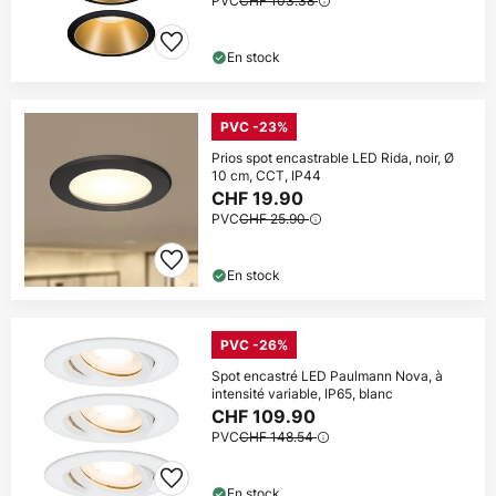
PVC
CHF 103.38
En stock
PVC -23%
Prios spot encastrable LED Rida, noir, Ø
10 cm, CCT, IP44
CHF 19.90
PVC
CHF 25.90
En stock
PVC -26%
Spot encastré LED Paulmann Nova, à
intensité variable, IP65, blanc
CHF 109.90
PVC
CHF 148.54
En stock