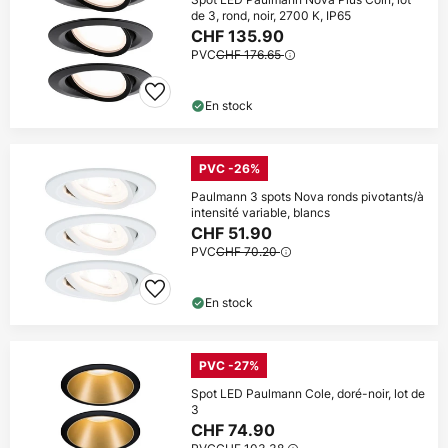
de 3, rond, noir, 2700 K, IP65
CHF 135.90
PVC
CHF 176.65
En stock
PVC -26%
Paulmann 3 spots Nova ronds pivotants/à
intensité variable, blancs
CHF 51.90
PVC
CHF 70.20
En stock
PVC -27%
Spot LED Paulmann Cole, doré-noir, lot de
3
CHF 74.90