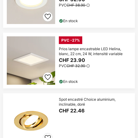
PVC
CHF 38.90
En stock
PVC -27%
Prios lampe encastrable LED Helina,
blanc, 22 cm, 24 W, intensité variable
CHF 23.90
PVC
CHF 32.90
En stock
Spot encastré Choice aluminium,
inclinable, doré
CHF 22.46