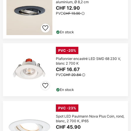
aluminium, Ø 8,2 cm
CHF 12.90
PVC
CHF 19.90
En stock
PVC -20%
Plafonnier encastré LED SMD 68 230 V,
blanc 2 700 K
CHF 16.67
PVC
CHF 20.84
En stock
PVC -23%
Spot LED Paulmann Nova Plus Coin, rond,
blanc, 2 700 K, IP65
CHF 45.90