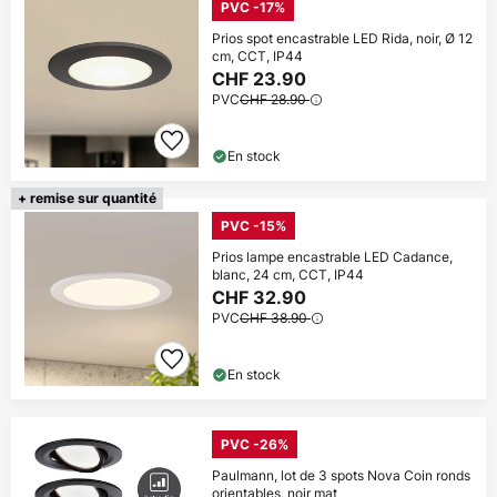
PVC -17%
Prios spot encastrable LED Rida, noir, Ø 12
cm, CCT, IP44
CHF 23.90
PVC
CHF 28.90
En stock
+ remise sur quantité
PVC -15%
Prios lampe encastrable LED Cadance,
blanc, 24 cm, CCT, IP44
CHF 32.90
PVC
CHF 38.90
En stock
PVC -26%
Paulmann, lot de 3 spots Nova Coin ronds
orientables, noir mat