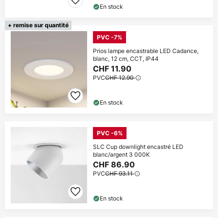
En stock
+ remise sur quantité
PVC -7%
Prios lampe encastrable LED Cadance,
blanc, 12 cm, CCT, IP44
CHF 11.90
PVC
CHF 12.90
En stock
PVC -6%
SLC Cup downlight encastré LED
blanc/argent 3 000K
CHF 86.90
PVC
CHF 93.11
En stock