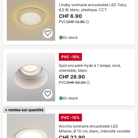
Lindby luminaire encastrable LED Toka,
6,5 W, blanc, plastique, CCT
CHF 6.90
PVC
CHF 12.90
En stock
PVC -10%
Spot encastré Hyde à 1 lampe, rond,
orientable, blanc
CHF 28.90
PVC
CHF 32.32
En stock
+ remise sur quantité
PVC -15%
Arcchio luminaire encastrable LED
Milaine, Ø 10 cm, blanc, intensité variable
CHF 32.90