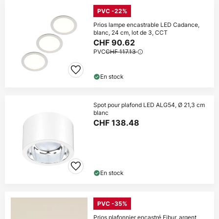
PVC -22%
Prios lampe encastrable LED Cadance,
blanc, 24 cm, lot de 3, CCT
CHF 90.62
PVC
CHF 117.13
En stock
Spot pour plafond LED ALG54, Ø 21,3 cm
blanc
CHF 138.48
En stock
PVC -35%
Prios plafonnier encastré Fibur, argent