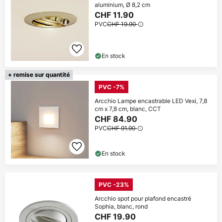
aluminium, Ø 8,2 cm
CHF 11.90
PVC
CHF 19.90
En stock
+ remise sur quantité
PVC -7%
Arcchio Lampe encastrable LED Vexi, 7,8
cm x 7,8 cm, blanc, CCT
CHF 84.90
PVC
CHF 91.90
En stock
PVC -23%
Arcchio spot pour plafond encastré
Sophia, blanc, rond
CHF 19.90