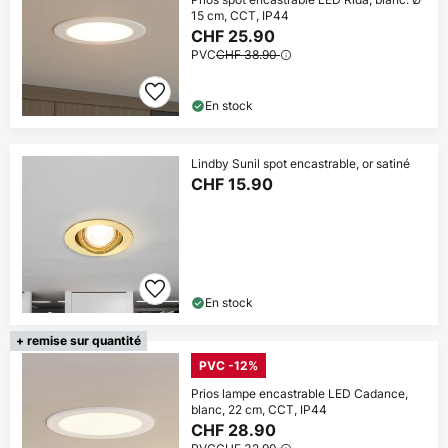
15 cm, CCT, IP44
CHF 25.90
PVC
CHF 38.90
En stock
Lindby Sunil spot encastrable, or satiné
CHF 15.90
En stock
+ remise sur quantité
PVC -12%
Prios lampe encastrable LED Cadance,
blanc, 22 cm, CCT, IP44
CHF 28.90