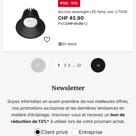
PVC -11%
Arcchio downlight LED Niria, noir, 2.700K
CHF 45.90
PVC
CHF 51.90
En stock
Page
1
2
3
...
22
Précédent
Suivant
Newsletter
Soyez informé(e) en avant-première de nos meilleures offres,
nos promotions exclusives et les dernières tendances en
matière d'éclairage. Inscrivez-vous et recevez un
bon de
à utiliser lors de votre prochain achat.
réduction de
13%
*
Client privé
Entreprise