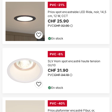
PVC -21%
Prios spot encastrable LED Rida, noir, 14,5
cm, 12 W, CCT
CHF 25.90
PVC
CHF 32.90
En stock
PVC -6%
SLV Horn spot encastré haute tension
GU10
CHF 31.90
PVC
CHF 34.18
En stock
PVC -40%
Prios plafonnier encastré Fibur, or,