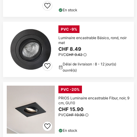
En stock
PVC -9%
Luminaire encastrable Básico, rond, noir
mat
CHF 8.49
PVC
CHF 9.42
Délai de livraison : 8 - 12 jour(s)
ouvré(s)
PVC -20%
PRIOS Luminaire encastrable Fibur, noir, 9
cm, GU10
CHF 15.90
PVC
CHF 19.90
En stock