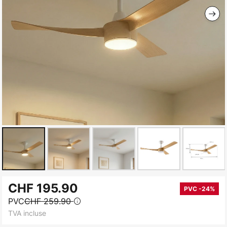
Skip
CHF 195.90
to
PVC -24%
PVC
CHF 259.90
the
TVA incluse
beginning