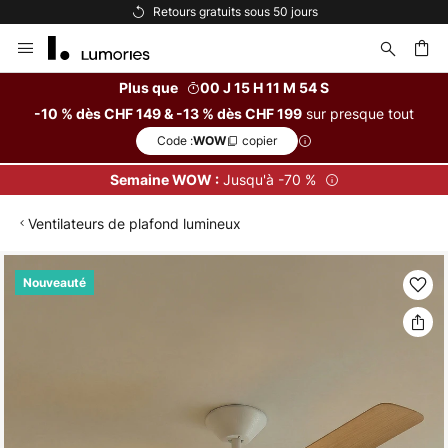
s sous 50 jours
Options de paiement 
Allez
au
contenu
Plus que
00 J 15 H 11 M 53 S
sur presque tout
-10 % dès CHF 149 & -13 % dès CHF 199
ercher
Code :
copier
WOW
Jusqu'à -70 %
Semaine WOW :
Ventilateurs de plafond lumineux
Skip
Nouveauté
to
the
end
of
the
images
gallery