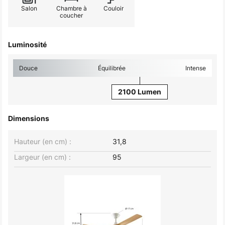
Salon
Chambre à
Couloir
coucher
Luminosité
Douce
Équilibrée
Intense
2100 Lumen
Dimensions
Hauteur (en cm) :
31,8
Largeur (en cm) :
95