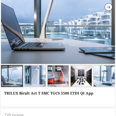
Skip
TRILUX Bicult Act T SMC TGCS 5500 ETDI QI App
to
the
beginning
TVA incluse