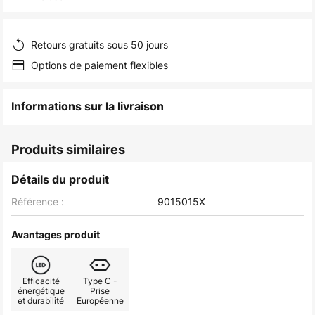
of
the
images
Retours gratuits sous 50 jours
gallery
Options de paiement flexibles
Informations sur la livraison
Produits similaires
Détails du produit
Référence :
9015015X
Avantages produit
Efficacité
Type C -
énergétique
Prise
et durabilité
Européenne