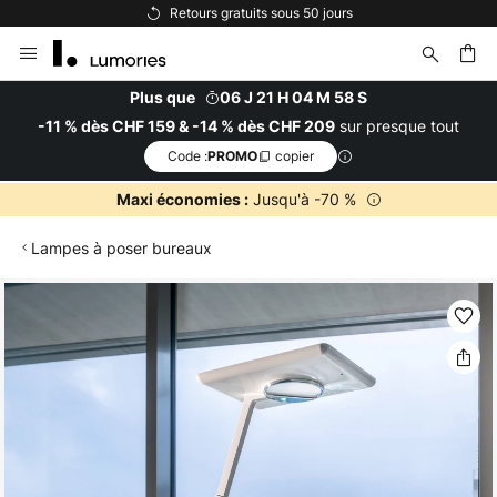
Retours gratuits sous 50 jours
Allez
au
contenu
Plus que
06 J 21 H 04 M 58 S
sur presque tout
-11 % dès CHF 159 & -14 % dès CHF 209
ercher
Code :
copier
PROMO
Jusqu'à -70 %
Maxi économies :
Lampes à poser bureaux
Skip
to
the
end
of
the
images
gallery