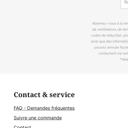
Abonnez-vous à la news
de ventilateurs, de la
codes de réduction, pr
ainsi que des informat
pouvez annuler facil
contactant via no
*Val
Contact & service
FAQ - Demandes fréquentes
Suivre une commande
Contact