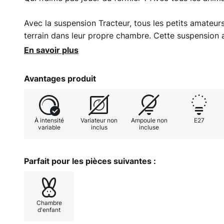
Avec la suspension Tracteur, tous les petits amateu
terrain dans leur propre chambre. Cette suspension 
et elle est entièrement fabriquée en bois. C’est à l’ava
En savoir plus
roues, que l’on trouve les ampoules, si bien qu’on obt
chambre d’enfant. Toutefois, les ampoules E27 ne son
Avantages produit
être commandées séparément.
À intensité
Variateur non
Ampoule non
E27
variable
inclus
incluse
Parfait pour les pièces suivantes :
Chambre
d'enfant