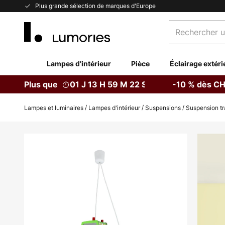
Allez
Plus grande sélection de marques d'Europe
au
Rechercher
contenu
un
produit,
catégorie...
Lampes d'intérieur
Pièce
Éclairage extéri
Plus que
01 J 13 H 59 M 22 S
-10 % dès CH
Lampes et luminaires
Lampes d'intérieur
Suspensions
Suspension tr
Skip
to
the
end
of
the
images