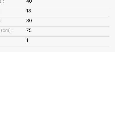
 :
40
:
18
:
30
(cm) :
75
1