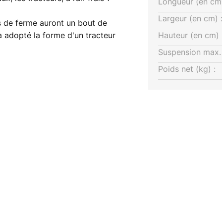
Longueur (en cm)
Largeur (en cm) 
rs de ferme auront un bout de
a adopté la forme d'un tracteur
Hauteur (en cm) 
nt et à l’arrière, au niveau des
Suspension max. 
ient un éclairage parfait dans la
Poids net (kg) :
t pas fournies et elles doivent