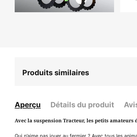
Skip
to
the
beginning
of
the
images
gallery
Produits similaires
Aperçu
Détails du produit
Avi
Avec la suspension Tracteur, les petits amateurs 
Qui n’aime pas jouer au fermier ? Avec tous les animaux