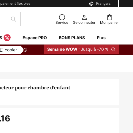
 paiement flexibles
Français
Rechercher
Service
Se connecter
Mon panier
S
Espace PRO
BONS PLANS
Plus
Jusqu'à -70 %
Semaine WOW :
copier
acteur pour chambre d’enfant
.16