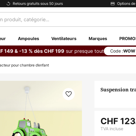
Retours gratuits sous 50 jours
Options de
eur
Ampoules
Ventilateurs
Marques
PROMO
sur presque tout
F 149 & -13 % dès CHF 199
Code :
WOW
acteur pour chambre d’enfant
Suspension tr
CHF 123
TVA incluse