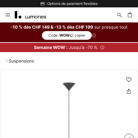
Options de paiement flexibles
Allez
au
contenu
sur presque tout
-10 % dès CHF 149 & -13 % dès CHF 199
Code :
copier
WOW
ercher
Jusqu'à -70 %
Semaine WOW :
Suspensions
Skip
to
the
end
of
the
images
gallery