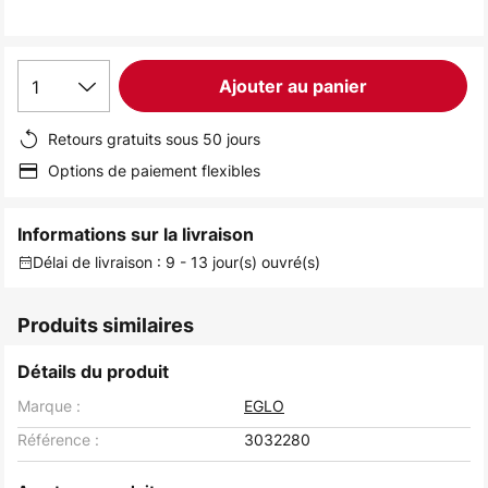
the
images
gallery
1
Ajouter au panier
Retours gratuits sous 50 jours
Options de paiement flexibles
Informations sur la livraison
Délai de livraison : 9 - 13 jour(s) ouvré(s)
Produits similaires
Détails du produit
Marque :
EGLO
Référence :
3032280