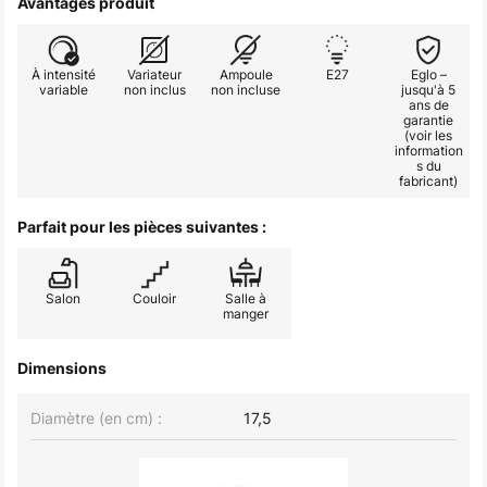
Avantages produit
À intensité
Variateur
Ampoule
E27
Eglo –
variable
non inclus
non incluse
jusqu'à 5
ans de
garantie
(voir les
information
s du
fabricant)
Parfait pour les pièces suivantes :
Salon
Couloir
Salle à
manger
Dimensions
Diamètre (en cm) :
17,5