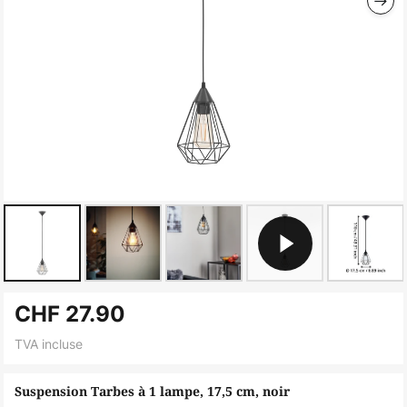
Skip
CHF 27.90
to
the
TVA incluse
beginning
of
Suspension Tarbes à 1 lampe, 17,5 cm, noir