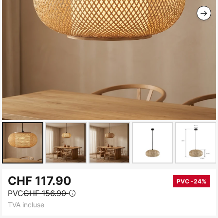
Skip
CHF 117.90
to
PVC -24%
PVC
CHF 156.90
the
TVA incluse
beginning