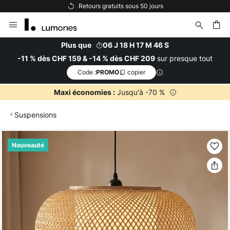
rs gratuits sous 50 jours
Options de 
Allez
au
contenu
Plus que
06 J 18 H 17 M 46 S
sur presque tout
-11 % dès CHF 159 & -14 % dès CHF 209
ercher
Code :
copier
PROMO
Jusqu'à -70 %
Maxi économies :
Suspensions
Skip
Nouveauté
to
the
end
of
the
images
gallery