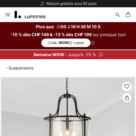
Retours gratuits sous 50 jours
Allez
au
contenu
Plus que
00 J 16 H 36 M 09 S
sur presque tout
-10 % dès CHF 149 & -13 % dès CHF 199
ercher
Code :
copier
WOW
Jusqu'à -70 %
Semaine WOW :
Suspensions
Skip
to
the
end
of
the
images
gallery