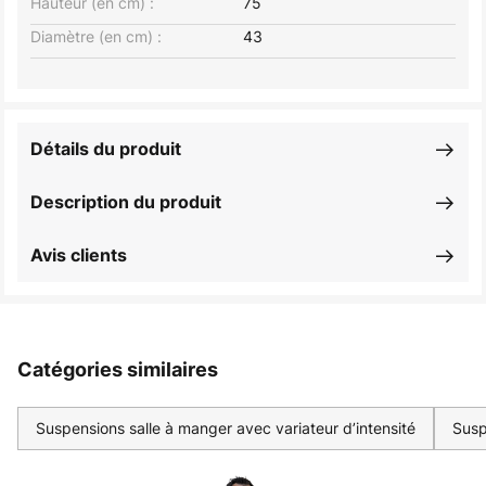
Hauteur (en cm) :
75
Diamètre (en cm) :
43
Détails du produit
Description du produit
Avis clients
Catégories similaires
Suspensions salle à manger avec variateur d’intensité
Susp