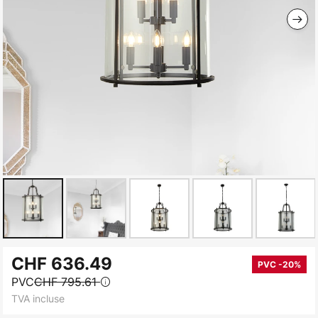
Skip
CHF 636.49
to
PVC -20%
PVC
CHF 795.61
the
TVA incluse
beginning