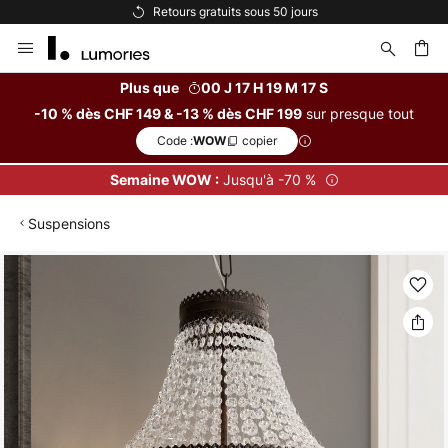
Retours gratuits sous 50 jours
Optio
Allez
au
contenu
Plus que
00 J 17 H 19 M 16 S
sur presque tout
-10 % dès CHF 149 & -13 % dès CHF 199
ercher
Code :
copier
WOW
Jusqu'à -70 %
Semaine WOW :
Suspensions
Skip
to
the
end
of
the
images
gallery