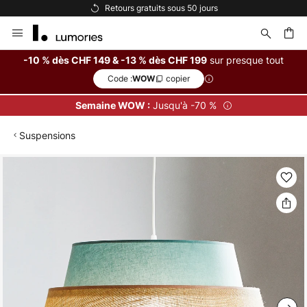
Retours gratuits sous 50 jours
Allez
au
contenu
sur presque tout
-10 % dès CHF 149 & -13 % dès CHF 199
Code :
copier
WOW
ercher
Jusqu'à -70 %
Semaine WOW :
Suspensions
Skip
to
the
end
of
the
images
gallery