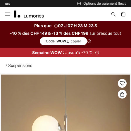
Options de paiement flexibles
Allez
au
contenu
Plus que
02 J 07 H 23 M 23 S
sur presque tout
-10 % dès CHF 149 & -13 % dès CHF 199
ercher
Code :
copier
WOW
Jusqu'à -70 %
Semaine WOW :
Suspensions
Skip
to
the
end
of
the
images
gallery