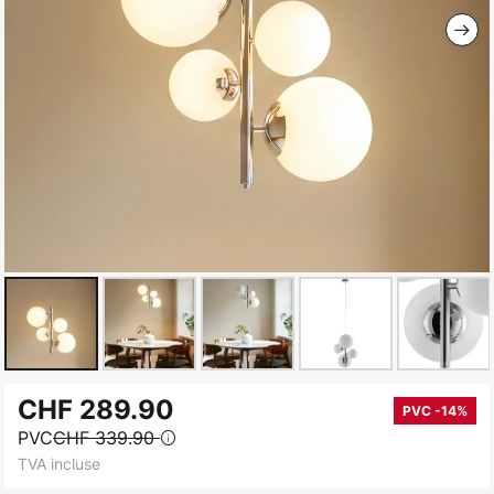
Skip
CHF 289.90
to
PVC -14%
PVC
CHF 339.90
the
TVA incluse
beginning