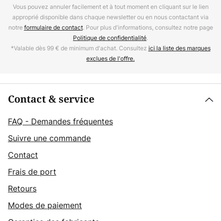
Vous pouvez annuler facilement et à tout moment en cliquant sur le lien
approprié disponible dans chaque newsletter ou en nous contactant via
notre
formulaire de contact
. Pour plus d'informations, consultez notre page
Politique de confidentialité
.
*Valable dès 99 € de minimum d'achat. Consultez
ici la liste des marques
exclues de l'offre.
Contact & service
FAQ - Demandes fréquentes
Suivre une commande
Contact
Frais de port
Retours
Modes de paiement