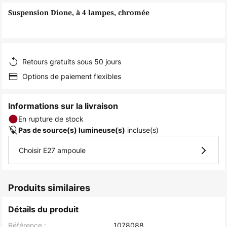
of
Suspension Dione, à 4 lampes, chromée
the
images
gallery
Retours gratuits sous 50 jours
Options de paiement flexibles
Informations sur la livraison
En rupture de stock
incluse(s)
Pas de source(s) lumineuse(s)
Choisir E27 ampoule
Produits similaires
Détails du produit
Référence :
1078088