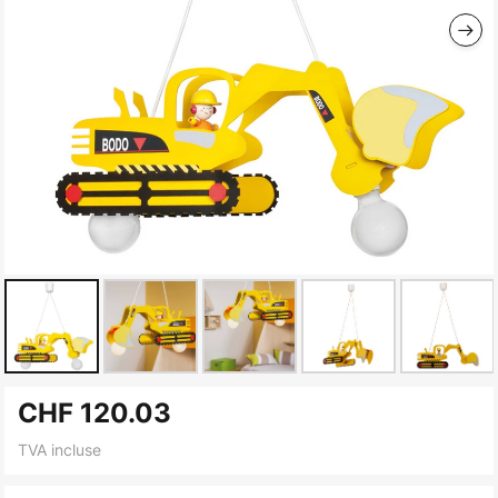
Skip
CHF 120.03
to
the
TVA incluse
beginning