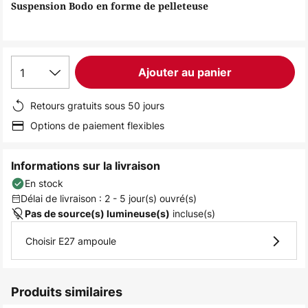
of
Suspension Bodo en forme de pelleteuse
the
images
gallery
1
Ajouter au panier
Retours gratuits sous 50 jours
Options de paiement flexibles
Informations sur la livraison
En stock
Délai de livraison : 2 - 5 jour(s) ouvré(s)
incluse(s)
Pas de source(s) lumineuse(s)
Choisir E27 ampoule
Produits similaires