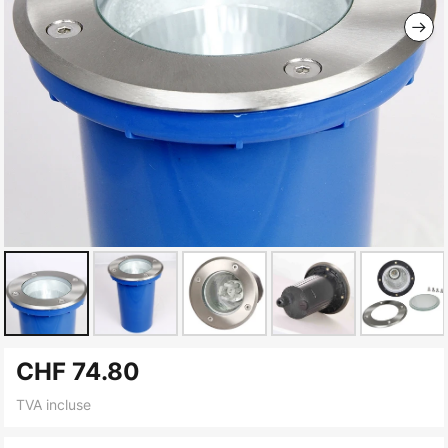
Skip
CHF 74.80
to
the
TVA incluse
beginning