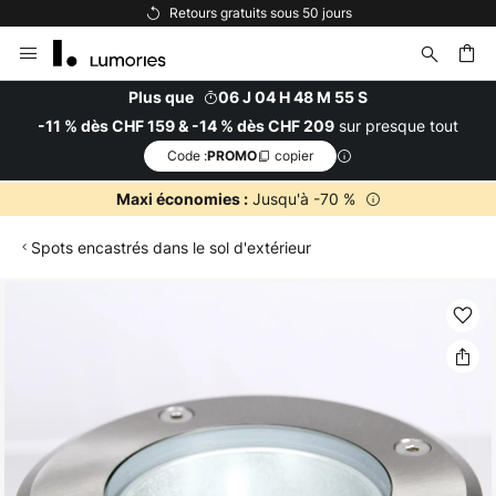
Retours gratuits sous 50 jours
Allez
au
contenu
Plus que
06 J 04 H 48 M 54 S
sur presque tout
-11 % dès CHF 159 & -14 % dès CHF 209
ercher
Code :
copier
PROMO
Jusqu'à -70 %
Maxi économies :
Spots encastrés dans le sol d'extérieur
Skip
to
the
end
of
the
images
gallery