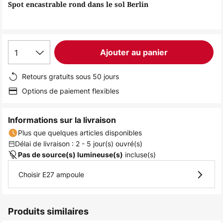
of
Spot encastrable rond dans le sol Berlin
the
images
gallery
1
Ajouter au panier
Retours gratuits sous 50 jours
Options de paiement flexibles
Informations sur la livraison
Plus que quelques articles disponibles
Délai de livraison : 2 - 5 jour(s) ouvré(s)
incluse(s)
Pas de source(s) lumineuse(s)
Choisir E27 ampoule
Produits similaires