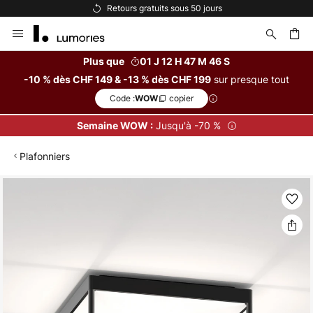
Retours gratuits sous 50 jours
Allez
au
contenu
Plus que
01 J 12 H 47 M 46 S
sur presque tout
-10 % dès CHF 149 & -13 % dès CHF 199
ercher
Code :
copier
WOW
Jusqu'à -70 %
Semaine WOW :
Plafonniers
Skip
to
the
end
of
the
images
gallery