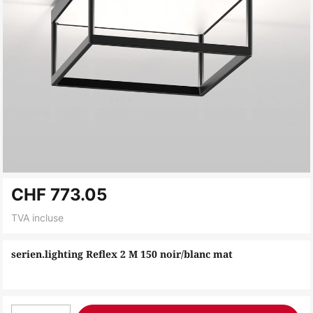
Skip
CHF 773.05
to
the
TVA incluse
beginning
of
serien.lighting Reflex 2 M 150 noir/blanc mat
the
images
gallery