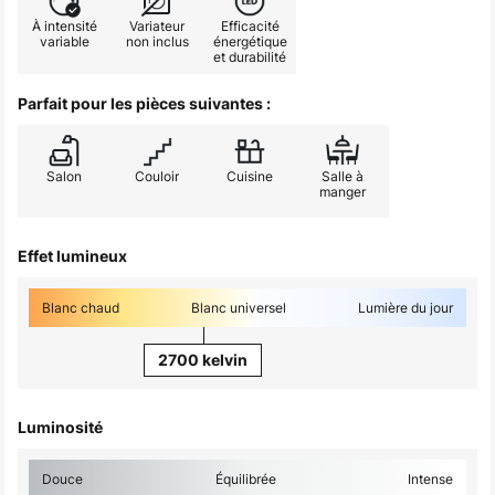
À intensité
Variateur
Efficacité
variable
non inclus
énergétique
et durabilité
Parfait pour les pièces suivantes :
Salon
Couloir
Cuisine
Salle à
manger
Effet lumineux
Blanc chaud
Blanc universel
Lumière du jour
2700 kelvin
Luminosité
Douce
Équilibrée
Intense