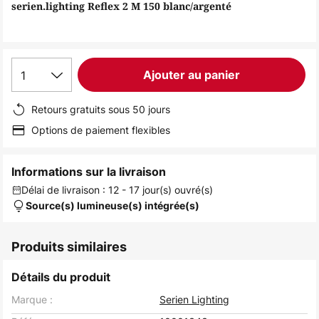
of
serien.lighting Reflex 2 M 150 blanc/argenté
the
images
gallery
1
Ajouter au panier
Retours gratuits sous 50 jours
Options de paiement flexibles
Informations sur la livraison
Délai de livraison : 12 - 17 jour(s) ouvré(s)
Source(s) lumineuse(s) intégrée(s)
Produits similaires
Détails du produit
Marque :
Serien Lighting