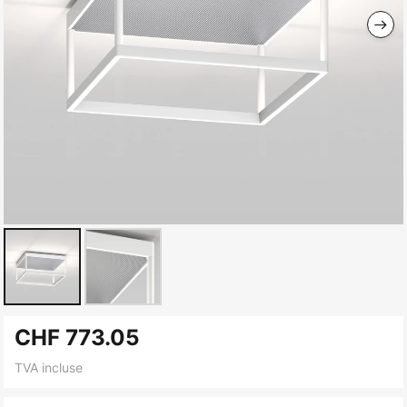
Skip
CHF 773.05
to
the
TVA incluse
beginning