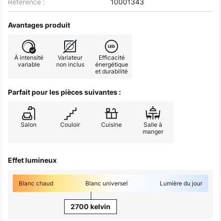
Référence :
10001343
Avantages produit
À intensité
Variateur
Efficacité
variable
non inclus
énergétique
et durabilité
Parfait pour les pièces suivantes :
Salon
Couloir
Cuisine
Salle à
manger
Effet lumineux
Blanc chaud
Blanc universel
Lumière du jour
2700 kelvin