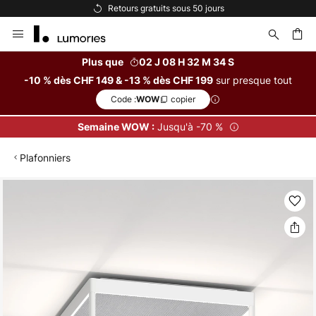
Retours gratuits sous 50 jours
Allez
au
contenu
Plus que
02 J 08 H 32 M 34 S
sur presque tout
-10 % dès CHF 149 & -13 % dès CHF 199
ercher
Code :
copier
WOW
Jusqu'à -70 %
Semaine WOW :
Plafonniers
Skip
to
the
end
of
the
images
gallery