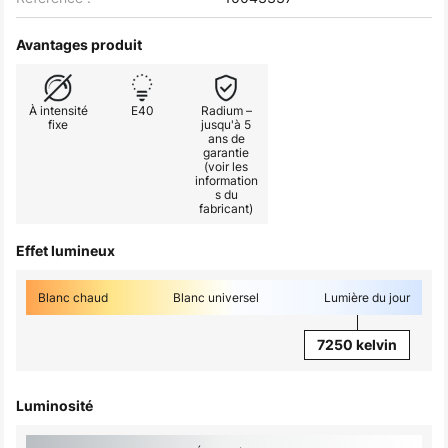
Avantages produit
À intensité
E40
Radium –
fixe
jusqu'à 5
ans de
garantie
(voir les
information
s du
fabricant)
Effet lumineux
Blanc chaud
Blanc universel
Lumière du jour
7250 kelvin
Luminosité