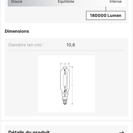
Douce
Équilibrée
Intense
180000 Lumen
Dimensions
Diamètre (en cm) :
10,6
Détails du produit