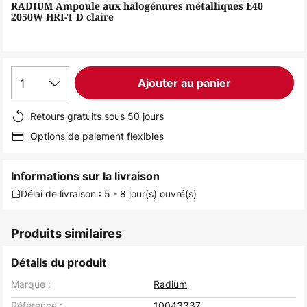
of
RADIUM Ampoule aux halogénures métalliques E40
2050W HRI-T D claire
the
images
gallery
1
Ajouter au panier
Retours gratuits sous 50 jours
Options de paiement flexibles
Informations sur la livraison
Délai de livraison : 5 - 8 jour(s) ouvré(s)
Produits similaires
Détails du produit
Marque :
Radium
Référence :
10043337