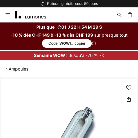
Retours gratuits sous 50 jours
Allez
au
contenu
Plus que
01 J 22 H 54 M 28 S
sur presque tout
-10 % dès CHF 149 & -13 % dès CHF 199
ercher
Code :
copier
WOW
Jusqu'à -70 %
Semaine WOW :
Ampoules
Skip
to
the
end
of
the
images
gallery