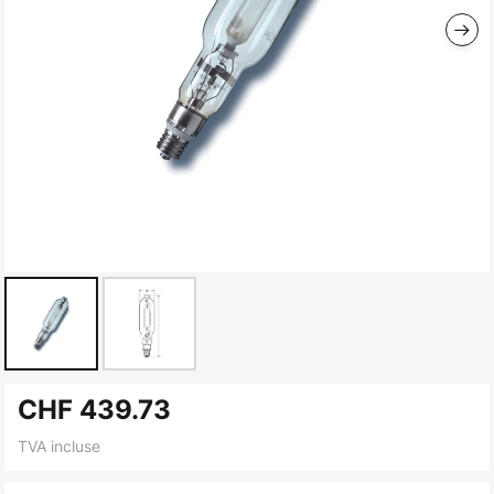
Skip
CHF 439.73
to
the
TVA incluse
beginning