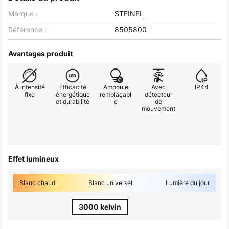
Marque :
STEINEL
Référence :
8505800
Avantages produit
À intensité
Efficacité
Ampoule
Avec
IP44
fixe
énergétique
remplaçabl
détecteur
et durabilité
e
de
mouvement
Effet lumineux
Blanc chaud
Blanc universel
Lumière du jour
3000 kelvin