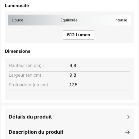
Luminosité
Douce
Équilibrée
Intense
512 Lumen
Dimensions
Hauteur (en cm) :
9,8
Largeur (en cm) :
9,8
Profondeur (en cm) :
17,5
Détails du produit
Description du produit