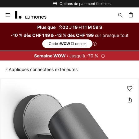
Options de paiement flexibles
Allez
au
contenu
Plus que
02 J 19 H 11 M 59 S
sur presque tout
-10 % dès CHF 149 & -13 % dès CHF 199
ercher
Code :
copier
WOW
Jusqu'à -70 %
Semaine WOW :
Appliques connectées extérieures
Skip
to
the
end
of
the
images
gallery