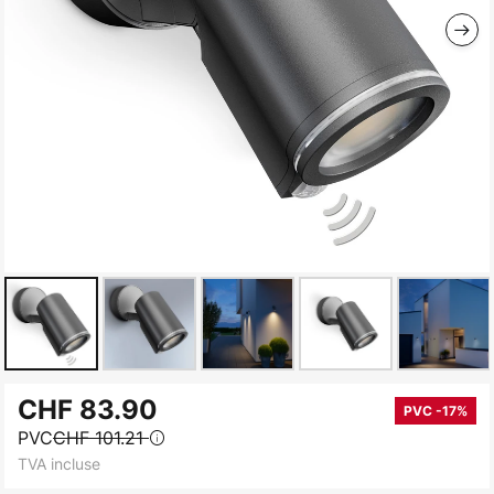
Skip
CHF 83.90
to
PVC -17%
PVC
CHF 101.21
the
TVA incluse
beginning