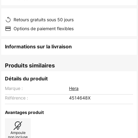
of
the
images
Retours gratuits sous 50 jours
gallery
Options de paiement flexibles
Informations sur la livraison
Produits similaires
Détails du produit
Marque :
Hera
Référence :
4514648X
Avantages produit
Ampoule
non incluse