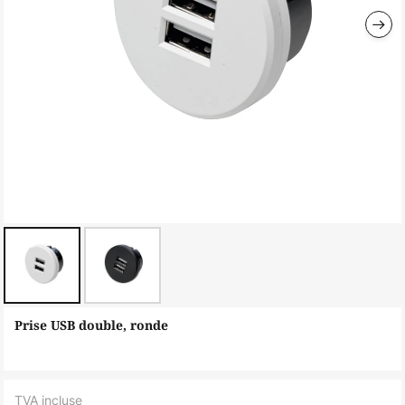
Skip
Prise USB double, ronde
to
the
beginning
TVA incluse