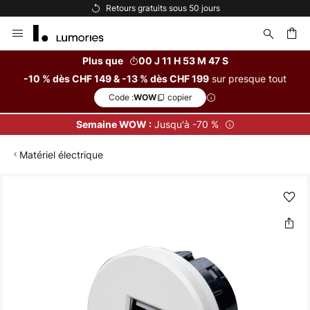
Retours gratuits sous 50 jours
Allez
au
contenu
Plus que
00 J 11 H 53 M 47 S
sur presque tout
-10 % dès CHF 149 & -13 % dès CHF 199
ercher
Code :
copier
WOW
Jusqu'à -70 %
Semaine WOW :
Matériel électrique
Skip
to
the
end
of
the
images
gallery