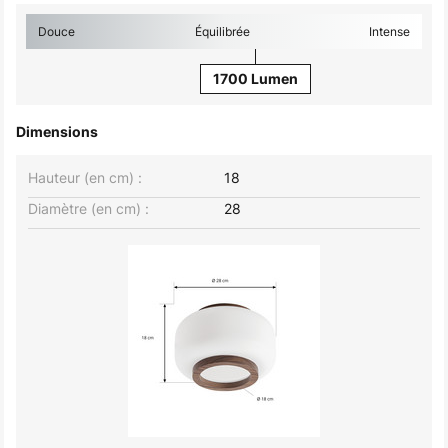
Douce
Équilibrée
Intense
1700 Lumen
Dimensions
Hauteur (en cm) :
18
Diamètre (en cm) :
28