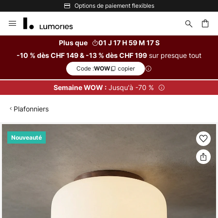
Options de paiement flexibles
Allez
au
contenu
Plus que
01 J 17 H 59 M 17 S
sur presque tout
-10 % dès CHF 149 & -13 % dès CHF 199
ercher
Code :
copier
WOW
Jusqu'à -70 %
Semaine WOW :
Plafonniers
Skip
Nouveauté
to
the
end
of
the
images
gallery