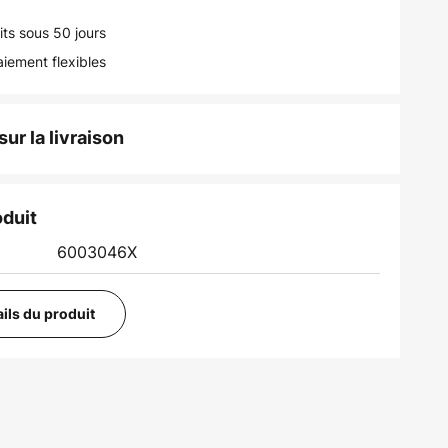
its sous 50 jours
iement flexibles
ur la livraison
oduit
6003046X
ails du produit