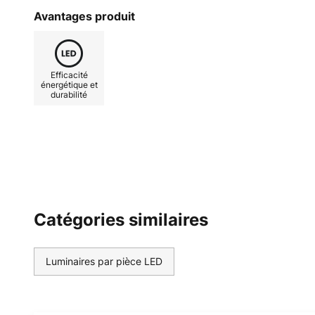
la couleur de lumière du blanc cha
Avantages produit
s'agisse d'une soirée agréable dan
comptoir de la cuisine, les deux 
adaptée. De plus, la télécommande
Efficacité
luminaire, ce qui permet de toujou
énergétique et
durabilité
situation. En outre, les deux sou
commutées indépendamment l'une d
surface en plastique, la lumière d
diffuse dans la pièce, tandis que 
le cadre extérieur de manière déc
plafond. Grâce à l'interrupteur de
également possible via l'interrupt
Catégories similaires
mémoire, le plafonnier brille dans
l'allume à nouveau. La première foi
l'interrupteur mural, l'éclairage c
Luminaires par pièce LED
deuxième allumage/extinction, seu
s'illumine et lors du troisième allu
s'allume. Des valeurs jeunes et d