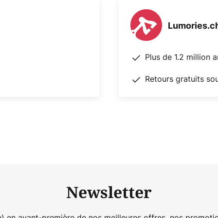
ent connue sous le nom de
Lumories.c
Plus de 1.2 million 
Retours gratuits so
Newsletter
) en avant-première de nos meilleures offres, nos promotio