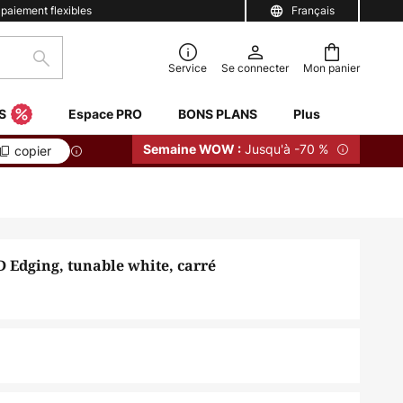
 paiement flexibles
Français
Rechercher
Service
Se connecter
Mon panier
S
Espace PRO
BONS PLANS
Plus
Jusqu'à -70 %
Semaine WOW :
copier
 Edging, tunable white, carré