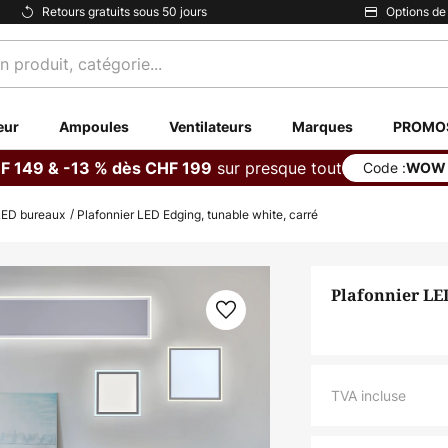
Retours gratuits sous 50 jours
Options de
eur
Ampoules
Ventilateurs
Marques
PROMO
sur presque tout
F 149 & -13 % dès CHF 199
Code :
WOW
LED bureaux
Plafonnier LED Edging, tunable white, carré
Plafonnier LED
TVA incluse