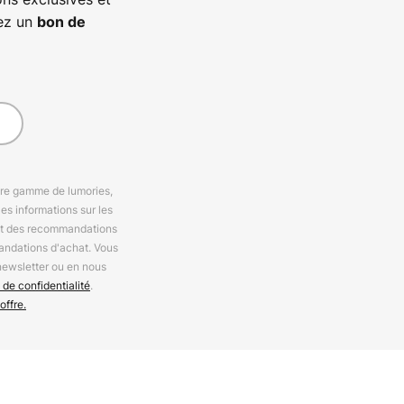
vez un
bon de
otre gamme de lumories,
es informations sur les
 et des recommandations
andations d'achat. Vous
newsletter ou en nous
 de confidentialité
.
offre.