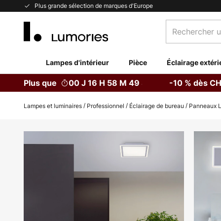
Allez
Plus grande sélection de marques d'Europe
au
Rechercher
contenu
un
produit,
catégorie...
Lampes d'intérieur
Pièce
Éclairage extéri
Plus que
00 J 16 H 58 M 48 S
-10 % dès CH
Lampes et luminaires
Professionnel
Éclairage de bureau
Panneaux 
Skip
to
the
end
of
the
images