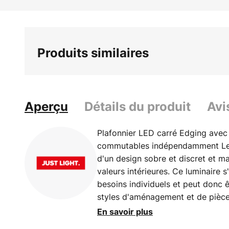
Skip
to
the
beginning
Produits similaires
of
the
images
gallery
Aperçu
Détails du produit
Avi
Plafonnier LED carré Edging avec
commutables indépendamment Le 
d'un design sobre et discret et m
valeurs intérieures. Ce luminaire 
besoins individuels et peut donc 
styles d'aménagement et de pièc
permet de commander facilement l
En savoir plus
Edging dispose de la fonction tun