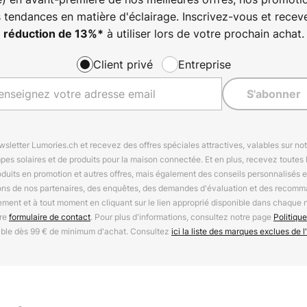
s tendances en matière d'éclairage. Inscrivez-vous et rece
à utiliser lors de votre prochain achat.
réduction de
13%
*
Client privé
Entreprise
S'abonner
letter Lumories.ch et recevez des offres spéciales attractives, valables sur n
mpes solaires et de produits pour la maison connectée. Et en plus, recevez toutes l
oduits en promotion et autres offres, mais également des conseils personnalisés
ions de nos partenaires, des enquêtes, des demandes d'évaluation et des recomm
ement et à tout moment en cliquant sur le lien approprié disponible dans chaque 
tre
formulaire de contact
. Pour plus d'informations, consultez notre page
Politique
able dès 99 € de minimum d'achat. Consultez
ici la liste des marques exclues de l'