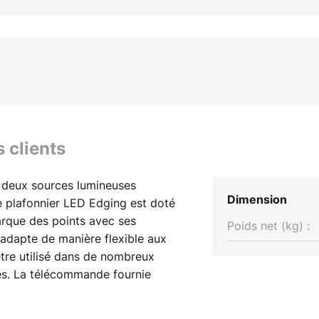
s clients
 deux sources lumineuses
Dimension
plafonnier LED Edging est doté
arque des points avec ses
Poids net (kg) :
s'adapte de manière flexible aux
être utilisé dans de nombreux
es. La télécommande fournie
es différentes fonctions.
able White, qui permet de régler