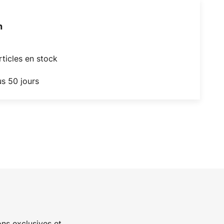
h
articles en stock
us 50 jours
ns exclusives et