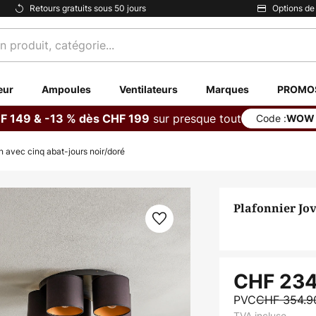
Retours gratuits sous 50 jours
Options de
eur
Ampoules
Ventilateurs
Marques
PROMO
sur presque tout
F 149 & -13 % dès CHF 199
Code :
WOW
n avec cinq abat-jours noir/doré
Plafonnier Jov
CHF 234
PVC
CHF 354.
TVA incluse