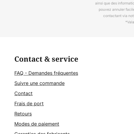
ainsi que des informat
pouvez annuler facil
contactant via no
*Val
Contact & service
FAQ - Demandes fréquentes
Suivre une commande
Contact
Frais de port
Retours
Modes de paiement