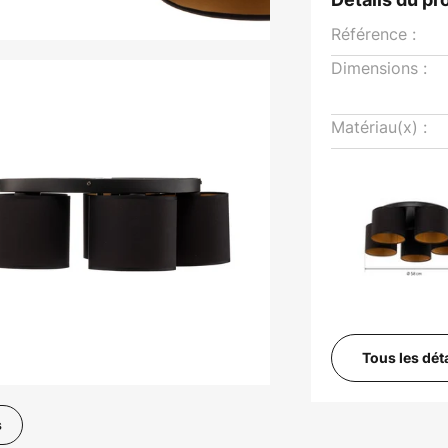
Référence :
Dimensions :
Matériau(x) :
Tous les dét
s