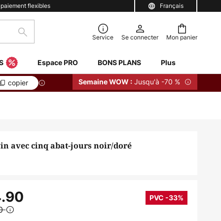
 paiement flexibles
Français
Rechercher
Service
Se connecter
Mon panier
S
Espace PRO
BONS PLANS
Plus
Jusqu'à -70 %
Semaine WOW :
copier
in avec cinq abat-jours noir/doré
.90
PVC -33%
90