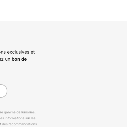
ns exclusives et
vez un
bon de
otre gamme de lumories,
es informations sur les
 et des recommandations