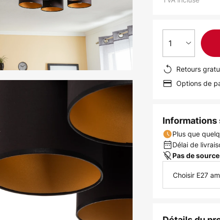
1
Retours gratu
Options de pa
Informations s
Plus que quelq
Délai de livrais
Pas de source
Choisir E27 a
Détails du pr