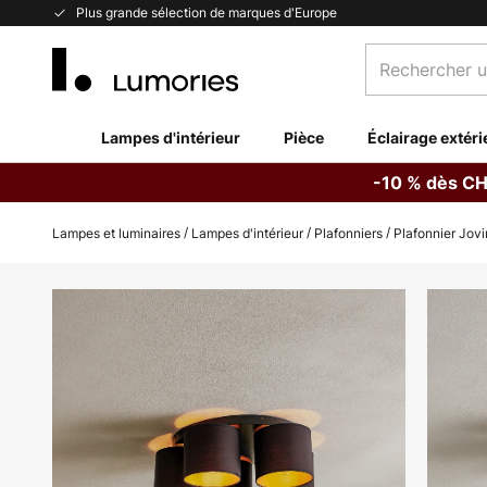
Allez
Plus grande sélection de marques d'Europe
au
Rechercher
contenu
un
produit,
catégorie...
Lampes d'intérieur
Pièce
Éclairage extéri
-10 % dès CH
Lampes et luminaires
Lampes d'intérieur
Plafonniers
Plafonnier Jovi
Skip
to
the
end
of
the
images