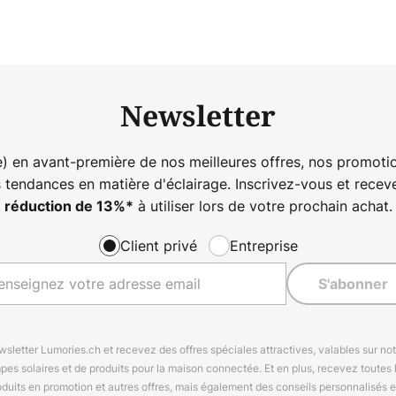
Newsletter
) en avant-première de nos meilleures offres, nos promotio
s tendances en matière d'éclairage. Inscrivez-vous et rece
à utiliser lors de votre prochain achat.
réduction de
13%
*
Client privé
Entreprise
S'abonner
letter Lumories.ch et recevez des offres spéciales attractives, valables sur n
mpes solaires et de produits pour la maison connectée. Et en plus, recevez toutes l
oduits en promotion et autres offres, mais également des conseils personnalisés