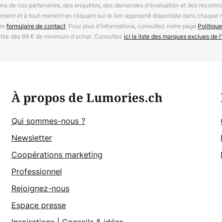
ions de nos partenaires, des enquêtes, des demandes d'évaluation et des recomm
ement et à tout moment en cliquant sur le lien approprié disponible dans chaque 
tre
formulaire de contact
. Pour plus d'informations, consultez notre page
Politique
able dès 99 € de minimum d'achat. Consultez
ici la liste des marques exclues de l'
À propos de Lumories.ch
Qui sommes-nous ?
Newsletter
Coopérations marketing
Professionnel
Rejoignez-nous
Espace presse