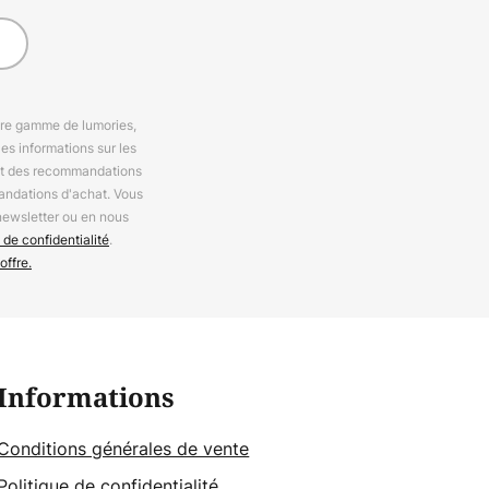
otre gamme de lumories,
es informations sur les
 et des recommandations
andations d'achat. Vous
newsletter ou en nous
 de confidentialité
.
offre.
Informations
Conditions générales de vente
Politique de confidentialité