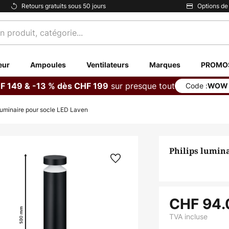
Retours gratuits sous 50 jours
Options de
eur
Ampoules
Ventilateurs
Marques
PROMO
sur presque tout
F 149 & -13 % dès CHF 199
Code :
WOW
 luminaire pour socle LED Laven
Philips lumin
CHF 94.
TVA incluse