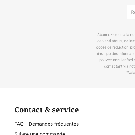
Abonnez-vous à la news
de ventilateurs, de la
codes de réduction, pr
ainsi que des informat
pouvez annuler facil
contactant via no
*Val
Contact & service
FAQ - Demandes fréquentes
Suivre une commande