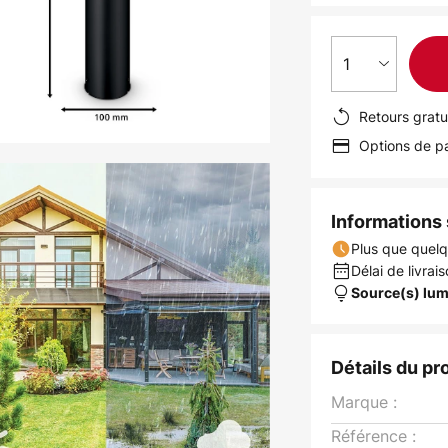
1
Retours gratu
Options de pa
Informations s
Plus que quelq
Délai de livrais
Source(s) lum
Détails du pr
Marque :
Référence :