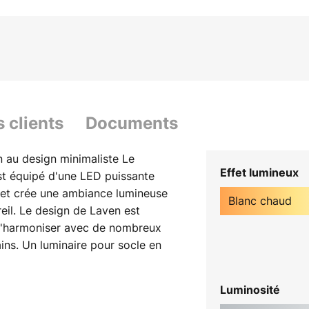
s clients
Documents
 au design minimaliste Le
Effet lumineux
st équipé d'une LED puissante
é et crée une ambiance lumineuse
Blanc chaud
eil. Le design de Laven est
 s'harmoniser avec de nombreux
ns. Un luminaire pour socle en
profitera longtemps.
Luminosité