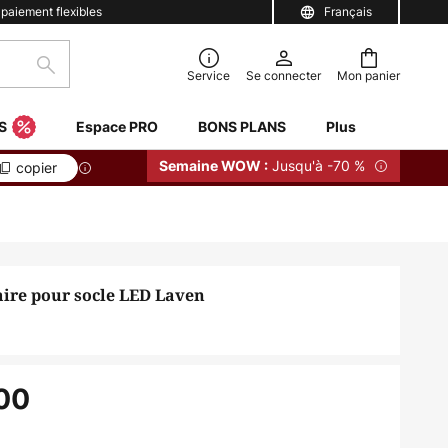
 paiement flexibles
Français
Rechercher
Service
Se connecter
Mon panier
S
Espace PRO
BONS PLANS
Plus
Jusqu'à -70 %
Semaine WOW :
copier
aire pour socle LED Laven
00