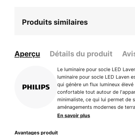
Produits similaires
Aperçu
Détails du produit
Avi
Le luminaire pour socle LED Laven
luminaire pour socle LED Laven e
qui génère un flux lumineux élev
confortable tout autour de l'appar
minimaliste, ce qui lui permet de
aménagements modernes de terrai
acier inoxydable robuste dont on 
En savoir plus
Avantages produit