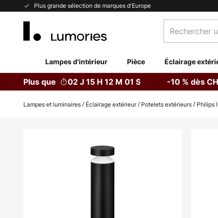
Allez
Plus grande sélection de marques d'Europe
au
Rechercher
contenu
un
produit,
catégorie...
Lampes d'intérieur
Pièce
Éclairage extéri
Plus que
02 J 15 H 12 M 00 S
-10 % dès CH
Lampes et luminaires
Éclairage extérieur
Potelets extérieurs
Philips
Skip
to
the
end
of
the
images