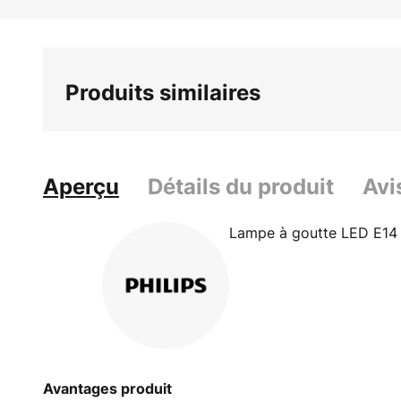
Skip
to
the
beginning
Produits similaires
of
the
images
gallery
Aperçu
Détails du produit
Avi
Lampe à goutte LED E14 
Avantages produit