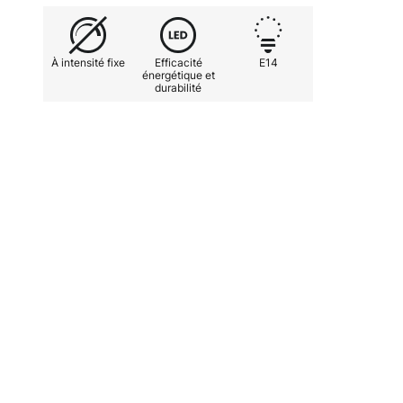
À intensité fixe
Efficacité
E14
énergétique et
durabilité