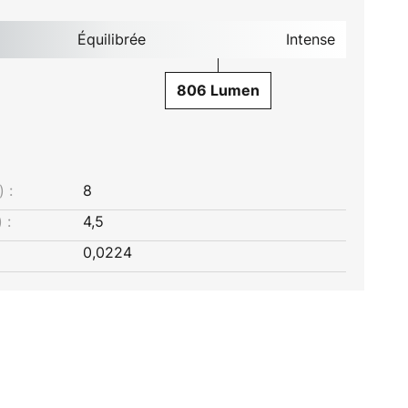
Équilibrée
Intense
806 Lumen
 :
8
 :
4,5
0,0224