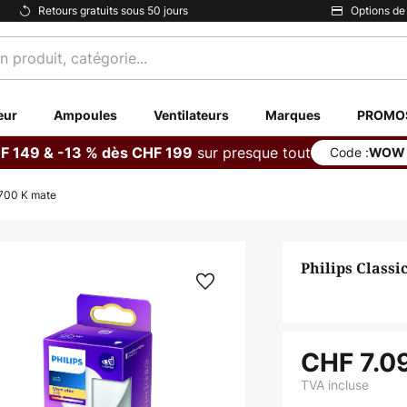
Retours gratuits sous 50 jours
Options de
eur
Ampoules
Ventilateurs
Marques
PROMO
sur presque tout
F 149 & -13 % dès CHF 199
Code :
WOW
 700 K mate
Philips Classi
CHF 7.0
TVA incluse