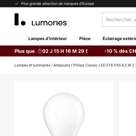
Allez
Plus grande sélection de marques d'Europe
au
Rechercher
contenu
un
produit,
catégorie...
Lampes d'intérieur
Pièce
Éclairage extéri
Plus que
02 J 15 H 16 M 28 S
-10 % dès CH
Lampes et luminaires
Ampoules
Philips Classic LED E14 P45 6,5 W 2
Skip
to
the
end
of
the
images