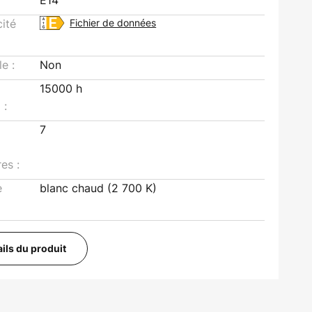
E14
cité
Fichier de données
le :
Non
15000 h
 :
7
es :
e
blanc chaud (2 700 K)
ails du produit