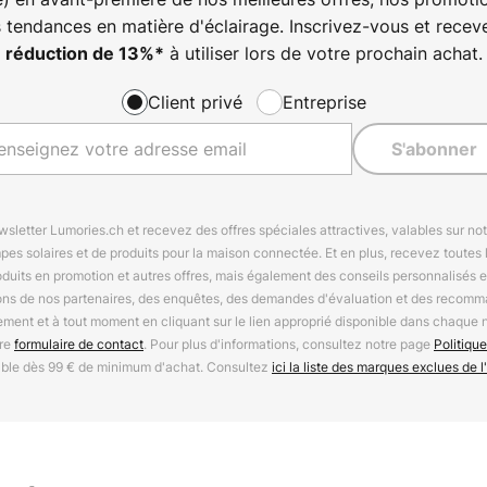
s tendances en matière d'éclairage. Inscrivez-vous et rece
à utiliser lors de votre prochain achat.
réduction de
13%
*
Client privé
Entreprise
S'abonner
letter Lumories.ch et recevez des offres spéciales attractives, valables sur n
mpes solaires et de produits pour la maison connectée. Et en plus, recevez toutes l
oduits en promotion et autres offres, mais également des conseils personnalisés
ions de nos partenaires, des enquêtes, des demandes d'évaluation et des recomm
ement et à tout moment en cliquant sur le lien approprié disponible dans chaque 
tre
formulaire de contact
. Pour plus d'informations, consultez notre page
Politique
able dès 99 € de minimum d'achat. Consultez
ici la liste des marques exclues de l'