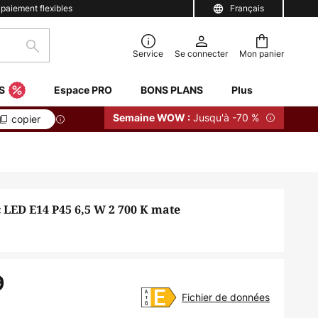
 paiement flexibles
Français
Rechercher
Service
Se connecter
Mon panier
S
Espace PRO
BONS PLANS
Plus
Jusqu'à -70 %
Semaine WOW :
copier
c LED E14 P45 6,5 W 2 700 K mate
9
Fichier de données