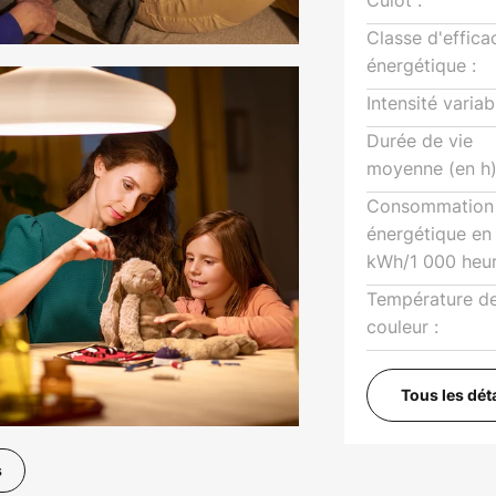
Culot :
Classe d'effica
énergétique :
Intensité variab
Durée de vie
moyenne (en h)
Consommation
énergétique en
kWh/1 000 heur
Température d
couleur :
Tous les dét
s