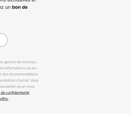
vez un
bon de
otre gamme de lumories,
es informations sur les
 et des recommandations
andations d'achat. Vous
newsletter ou en nous
 de confidentialité
.
offre.