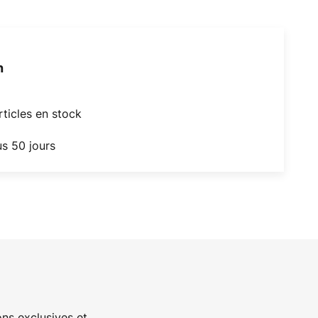
h
articles en stock
us 50 jours
ns exclusives et