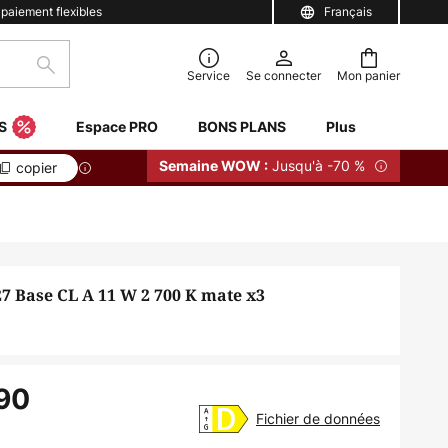
 paiement flexibles
Français
Rechercher
Service
Se connecter
Mon panier
S
Espace PRO
BONS PLANS
Plus
Jusqu'à -70 %
Semaine WOW :
copier
 Base CL A 11 W 2 700 K mate x3
90
Fichier de données