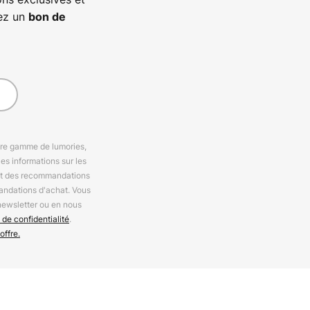
vez un
bon de
otre gamme de lumories,
es informations sur les
 et des recommandations
andations d'achat. Vous
newsletter ou en nous
 de confidentialité
.
offre.