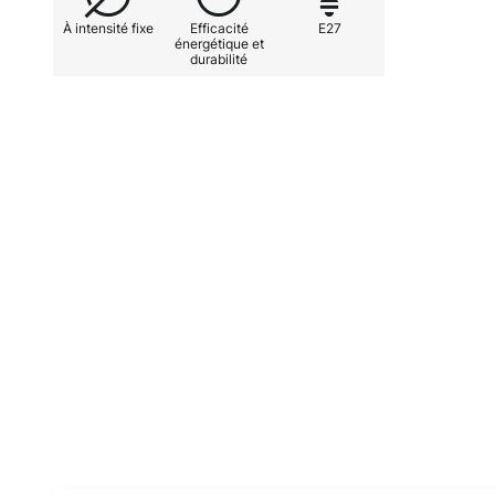
À intensité fixe
Efficacité
E27
énergétique et
durabilité