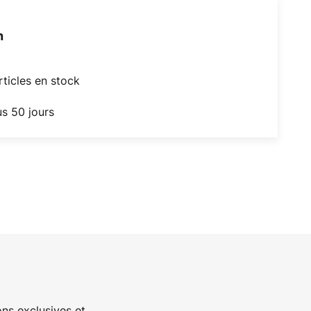
h
articles en stock
us 50 jours
ns exclusives et