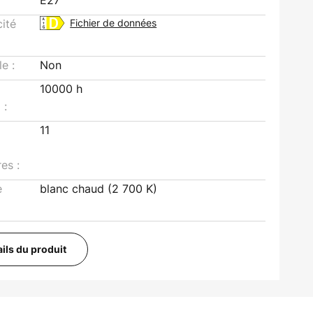
E27
cité
Fichier de données
le :
Non
10000 h
 :
11
es :
e
blanc chaud (2 700 K)
ails du produit