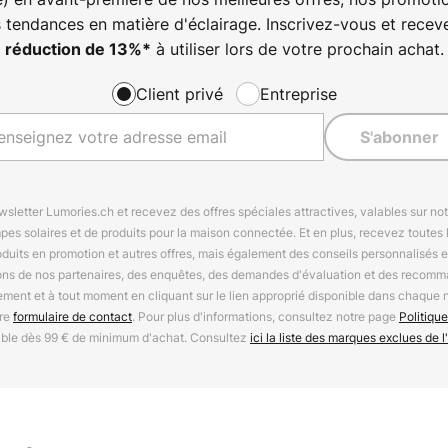
s tendances en matière d'éclairage. Inscrivez-vous et rece
à utiliser lors de votre prochain achat.
réduction de
13%
*
Client privé
Entreprise
S'abonner
letter Lumories.ch et recevez des offres spéciales attractives, valables sur n
mpes solaires et de produits pour la maison connectée. Et en plus, recevez toutes l
oduits en promotion et autres offres, mais également des conseils personnalisés
ions de nos partenaires, des enquêtes, des demandes d'évaluation et des recomm
ement et à tout moment en cliquant sur le lien approprié disponible dans chaque 
tre
formulaire de contact
. Pour plus d'informations, consultez notre page
Politique
able dès 99 € de minimum d'achat. Consultez
ici la liste des marques exclues de l'