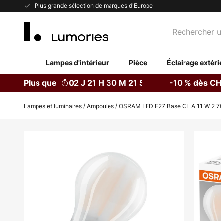
Allez
Plus grande sélection de marques d'Europe
au
Rechercher
contenu
un
produit,
catégorie...
Lampes d'intérieur
Pièce
Éclairage extéri
Plus que
02 J 21 H 30 M 20 S
-10 % dès CH
Lampes et luminaires
Ampoules
OSRAM LED E27 Base CL A 11 W 2 7
Skip
to
the
end
of
the
images