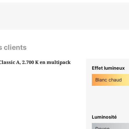
s clients
assic A, 2.700 K en multipack
Effet lumineux
Blanc chaud
Luminosité
Douce