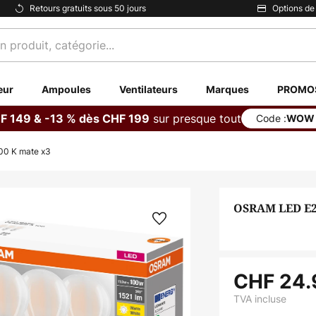
Retours gratuits sous 50 jours
Options de
eur
Ampoules
Ventilateurs
Marques
PROMO
sur presque tout
F 149 & -13 % dès CHF 199
Code :
WOW
00 K mate x3
OSRAM LED E27
CHF 24.
TVA incluse