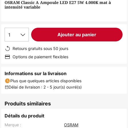
of
OSRAM Classic A Ampoule LED E27 5W 4.000K mat à
intensité variable
the
images
gallery
1
Ajouter au panier
Retours gratuits sous 50 jours
Options de paiement flexibles
Informations sur la livraison
Plus que quelques articles disponibles
Délai de livraison : 2 - 5 jour(s) ouvré(s)
Produits similaires
Détails du produit
Marque :
OSRAM