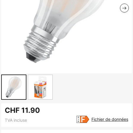
Skip
CHF 11.90
to
the
Fichier de données
TVA incluse
beginning