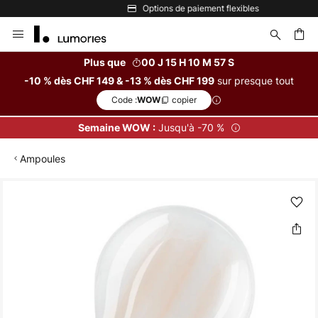
Options de paiement flexibles
Allez
au
contenu
Plus que
00 J 15 H 10 M 57 S
sur presque tout
-10 % dès CHF 149 & -13 % dès CHF 199
ercher
Code :
copier
WOW
Jusqu'à -70 %
Semaine WOW :
Ampoules
Skip
to
the
end
of
the
images
gallery