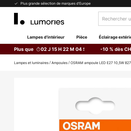
Allez
Plus grande sélection de marques d'Europe
au
Rechercher
contenu
un
produit,
catégorie...
Lampes d'intérieur
Pièce
Éclairage extéri
Plus que
02 J 15 H 22 M 04 S
-10 % dès CH
Lampes et luminaires
Ampoules
OSRAM ampoule LED E27 10,5W 827 
Skip
to
the
end
of
the
images