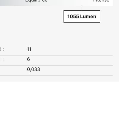
1055 Lumen
 :
11
 :
6
0,033