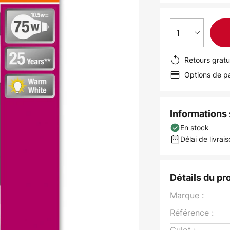
1
Retours gratu
Options de pa
Informations s
En stock
Délai de livrais
Détails du pr
Marque :
Référence :