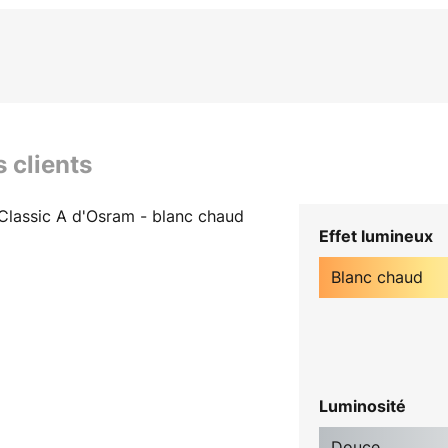
s clients
lassic A d'Osram - blanc chaud
Effet lumineux
Blanc chaud
Luminosité
Douce