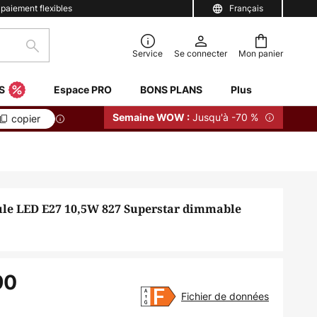
 paiement flexibles
Français
Rechercher
Service
Se connecter
Mon panier
S
Espace PRO
BONS PLANS
Plus
Jusqu'à -70 %
Semaine WOW :
copier
e LED E27 10,5W 827 Superstar dimmable
90
Fichier de données