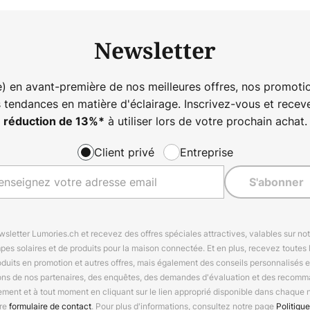
Newsletter
) en avant-première de nos meilleures offres, nos promotio
s tendances en matière d'éclairage. Inscrivez-vous et rece
à utiliser lors de votre prochain achat.
réduction de
13%
*
Client privé
Entreprise
S'abonner
letter Lumories.ch et recevez des offres spéciales attractives, valables sur n
mpes solaires et de produits pour la maison connectée. Et en plus, recevez toutes l
oduits en promotion et autres offres, mais également des conseils personnalisés
ions de nos partenaires, des enquêtes, des demandes d'évaluation et des recomm
ement et à tout moment en cliquant sur le lien approprié disponible dans chaque 
tre
formulaire de contact
. Pour plus d'informations, consultez notre page
Politique