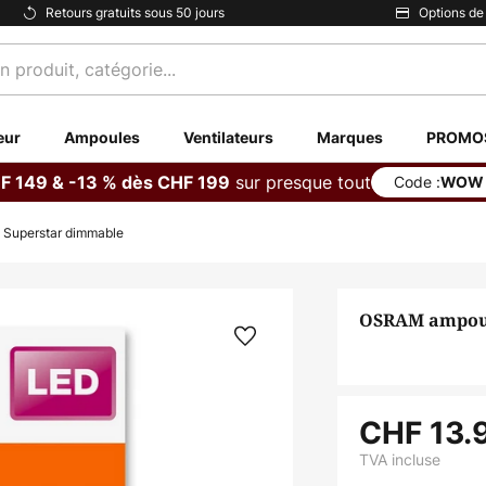
Retours gratuits sous 50 jours
Options de
eur
Ampoules
Ventilateurs
Marques
PROMO
sur presque tout
F 149 & -13 % dès CHF 199
Code :
WOW
Superstar dimmable
OSRAM ampoul
CHF 13.
TVA incluse