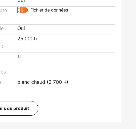
E27
cité
Fichier de données
le :
Oui
25000 h
 :
11
es :
e
blanc chaud (2 700 K)
ails du produit