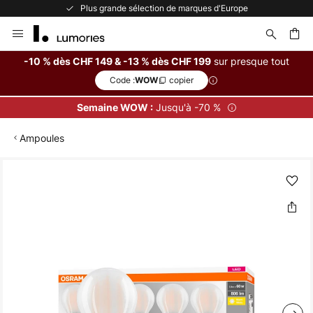
Plus grande sélection de marques d'Europe
Allez
au
contenu
sur presque tout
-10 % dès CHF 149 & -13 % dès CHF 199
Code :
copier
WOW
ercher
Jusqu'à -70 %
Semaine WOW :
Ampoules
Skip
to
the
end
of
the
images
gallery