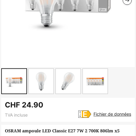
Skip
CHF 24.90
to
the
Fichier de données
TVA incluse
beginning
of
OSRAM ampoule LED Classic E27 7W 2 700K 806lm x5