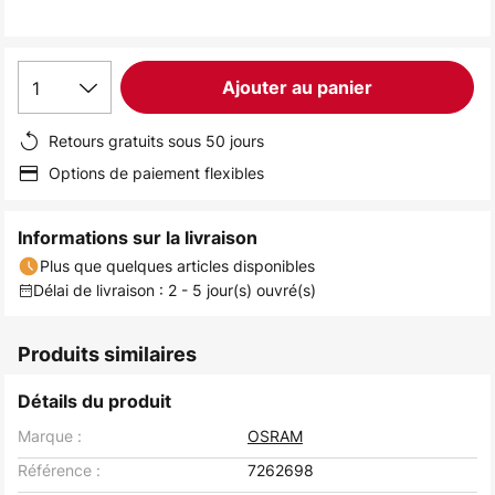
the
images
gallery
1
Ajouter au panier
Retours gratuits sous 50 jours
Options de paiement flexibles
Informations sur la livraison
Plus que quelques articles disponibles
Délai de livraison : 2 - 5 jour(s) ouvré(s)
Produits similaires
Détails du produit
Marque :
OSRAM
Référence :
7262698