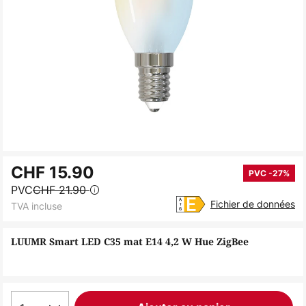
Skip
CHF 15.90
to
PVC -27%
PVC
CHF 21.90
the
Fichier de données
TVA incluse
beginning
of
LUUMR Smart LED C35 mat E14 4,2 W Hue ZigBee
the
images
gallery