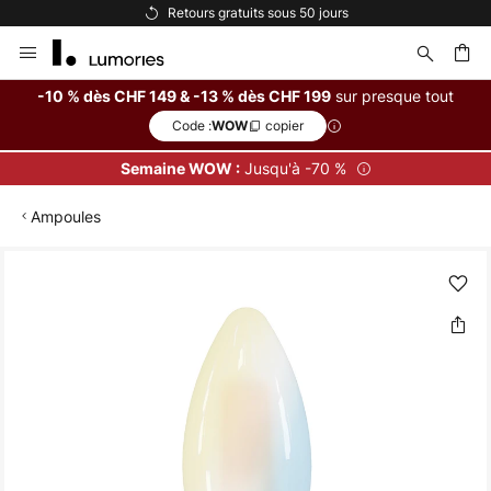
Retours gratuits sous 50 jours
Allez
au
contenu
sur presque tout
-10 % dès CHF 149 & -13 % dès CHF 199
Code :
copier
WOW
ercher
Jusqu'à -70 %
Semaine WOW :
Ampoules
Skip
to
the
end
of
the
images
gallery