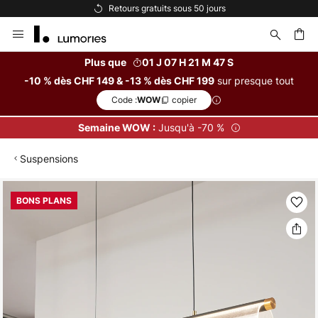
Retours gratuits sous 50 jours
Allez
au
contenu
Plus que
01 J 07 H 21 M 47 S
sur presque tout
-10 % dès CHF 149 & -13 % dès CHF 199
ercher
Code :
copier
WOW
Jusqu'à -70 %
Semaine WOW :
Suspensions
Skip
BONS PLANS
to
the
end
of
the
images
gallery