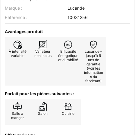
Marque :
Lucande
Référence :
10031256
Avantages produit
À intensité
Variateur
Efficacité
Lucande –
variable
non inclus
énergétique
jusqu'à 5
et durabilité
ans de
garantie
(voir les
information
s du
fabricant)
Parfait pour les pièces suivantes :
Salle à
Salon
Cuisine
manger