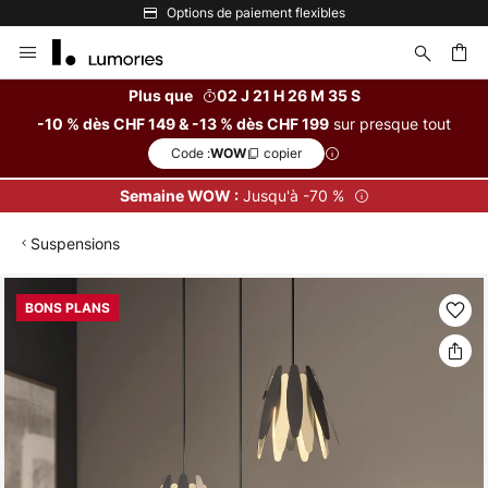
Options de paiement flexibles
Allez
au
contenu
Plus que
02 J 21 H 26 M 35 S
sur presque tout
-10 % dès CHF 149 & -13 % dès CHF 199
ercher
Code :
copier
WOW
Jusqu'à -70 %
Semaine WOW :
Suspensions
Skip
BONS PLANS
to
the
end
of
the
images
gallery