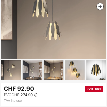
Skip
CHF 92.90
to
PVC -66%
PVC
CHF 274.90
the
TVA incluse
beginning