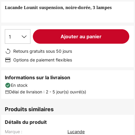
of
Lucande Lounit suspension, noire-dorée, 3 lampes
the
images
gallery
1
Ajouter au panier
Retours gratuits sous 50 jours
Options de paiement flexibles
Informations sur la livraison
En stock
Délai de livraison : 2 - 5 jour(s) ouvré(s)
Produits similaires
Détails du produit
Marque :
Lucande