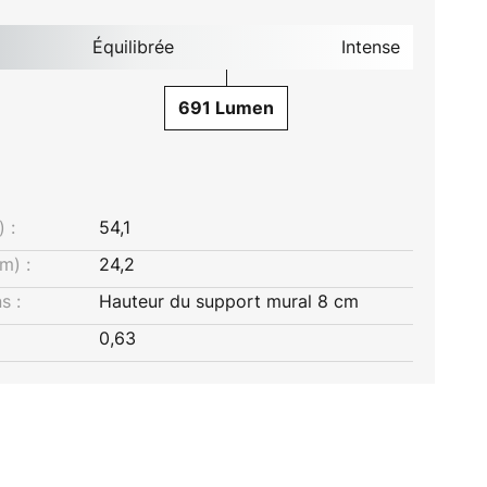
Équilibrée
Intense
691 Lumen
 :
54,1
m) :
24,2
s :
Hauteur du support mural 8 cm
0,63