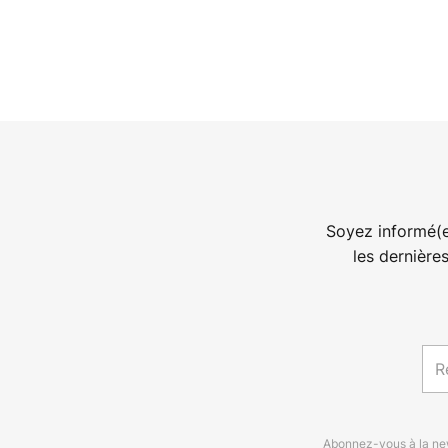
Soyez informé(e
les dernière
Abonnez-vous à la news