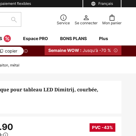
 paiement flexibles
Français
Rechercher
Service
Se connecter
Mon panier
S
Espace PRO
BONS PLANS
Plus
Jusqu'à -70 %
Semaine WOW :
copier
aiton, métal
que pour tableau LED Dimitrij, courbée,
.90
PVC -43%
0