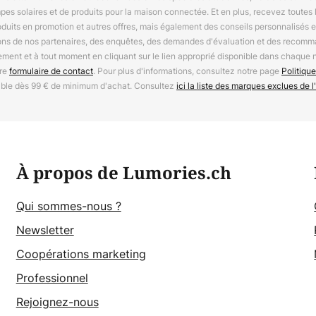
mpes solaires et de produits pour la maison connectée. Et en plus, recevez toutes l
oduits en promotion et autres offres, mais également des conseils personnalisés
ions de nos partenaires, des enquêtes, des demandes d'évaluation et des recomm
ement et à tout moment en cliquant sur le lien approprié disponible dans chaque 
tre
formulaire de contact
. Pour plus d'informations, consultez notre page
Politique
able dès 99 € de minimum d'achat. Consultez
ici la liste des marques exclues de l'
À propos de Lumories.ch
Qui sommes-nous ?
Newsletter
Coopérations marketing
Professionnel
Rejoignez-nous