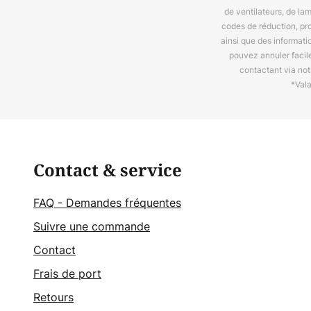
de ventilateurs, de la
codes de réduction, pr
ainsi que des informat
pouvez annuler facil
contactant via no
*Val
Contact & service
FAQ - Demandes fréquentes
Suivre une commande
Contact
Frais de port
Retours