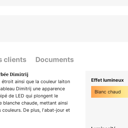
s clients
Documents
bée Dimitrij
Effet lumineux
 étroit ainsi que la couleur laiton
 tableau Dimitrij une apparence
Blanc chaud
uipé de LED qui plongent le
re blanche chaude, mettant ainsi
 couleurs. De plus, l'abat-jour et
rticulations qui permettent
u lumineux en un tour de main.