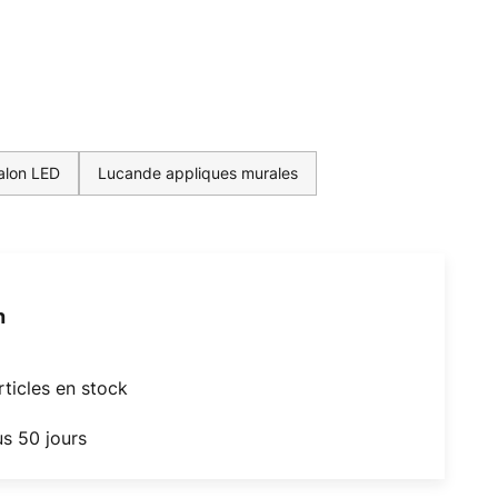
alon LED
Lucande appliques murales
h
articles en stock
us 50 jours