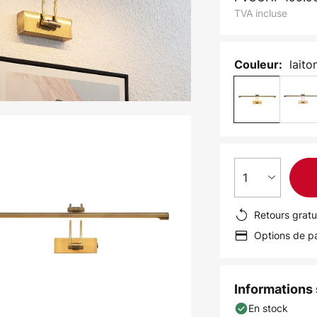
TVA incluse
laito
Couleur:
1
Retours gratu
Options de pa
Informations s
En stock