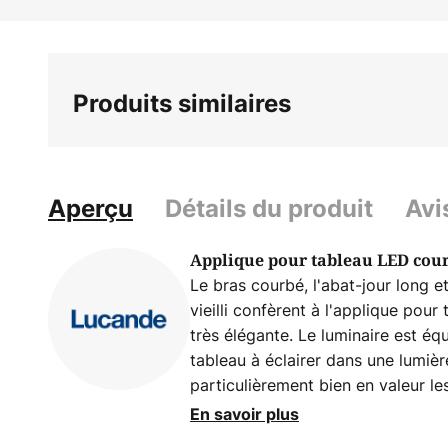
Skip
to
the
beginning
Produits similaires
of
the
images
gallery
Aperçu
Détails du produit
Avi
Applique pour tableau LED cour
Le bras courbé, l'abat-jour long et
vieilli confèrent à l'applique pour
très élégante. Le luminaire est éq
tableau à éclairer dans une lumiè
particulièrement bien en valeur les
le support mural sont équipés d'a
En savoir plus
d'ajuster l'orientation du faiscea