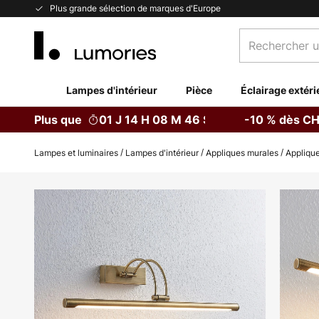
Allez
Plus grande sélection de marques d'Europe
au
Rechercher
contenu
un
produit,
catégorie...
Lampes d'intérieur
Pièce
Éclairage extéri
Plus que
01 J 14 H 08 M 45 S
-10 % dès CH
Lampes et luminaires
Lampes d'intérieur
Appliques murales
Applique
Skip
to
the
end
of
the
images