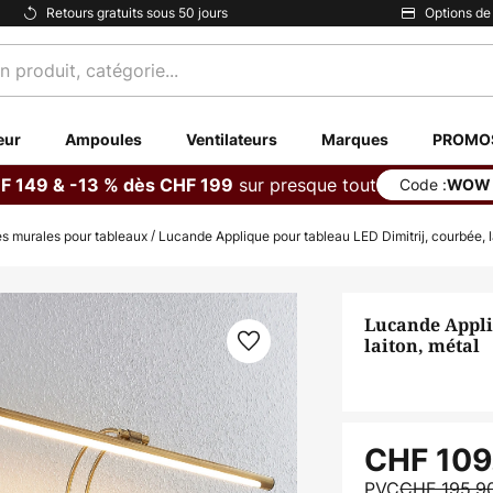
Retours gratuits sous 50 jours
Options de
eur
Ampoules
Ventilateurs
Marques
PROMO
sur presque tout
F 149 & -13 % dès CHF 199
Code :
WOW
s murales pour tableaux
Lucande Applique pour tableau LED Dimitrij, courbée, l
Lucande Appli
laiton, métal
CHF 109
PVC
CHF 195.9