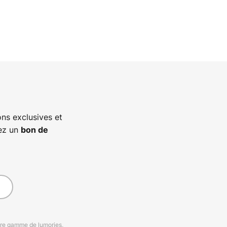
ns exclusives et
vez un
bon de
otre gamme de lumories,