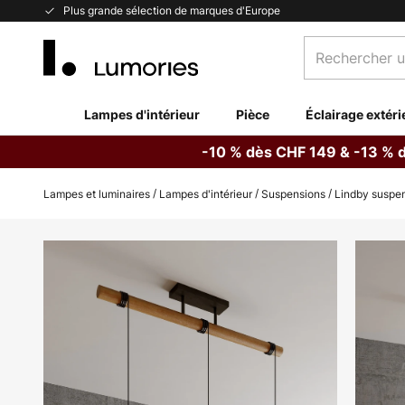
Allez
Plus grande sélection de marques d'Europe
au
Rechercher
contenu
un
produit,
catégorie...
Lampes d'intérieur
Pièce
Éclairage extéri
-10 % dès CHF 149 & -13 % 
Lampes et luminaires
Lampes d'intérieur
Suspensions
Lindby suspens
Skip
to
the
end
of
the
images