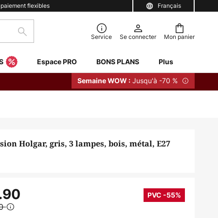
 paiement flexibles
Français
Rechercher
Service
Se connecter
Mon panier
S
Espace PRO
BONS PLANS
Plus
Jusqu'à -70 %
Semaine WOW :
ion Holgar, gris, 3 lampes, bois, métal, E27
.90
PVC -55%
90