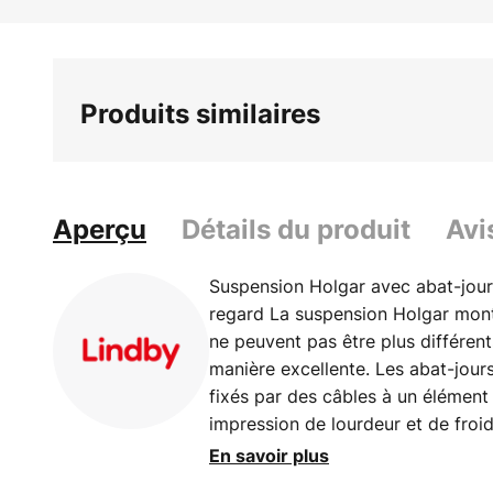
Skip
to
the
beginning
Produits similaires
of
the
images
gallery
Aperçu
Détails du produit
Avi
Suspension Holgar avec abat-jour 
regard La suspension Holgar mon
ne peuvent pas être plus différen
manière excellente. Les abat-jours
fixés par des câbles à un élément
impression de lourdeur et de froid
la lampe un petit côté naturel. 
En savoir plus
deux matériaux qui sont réunis ici,