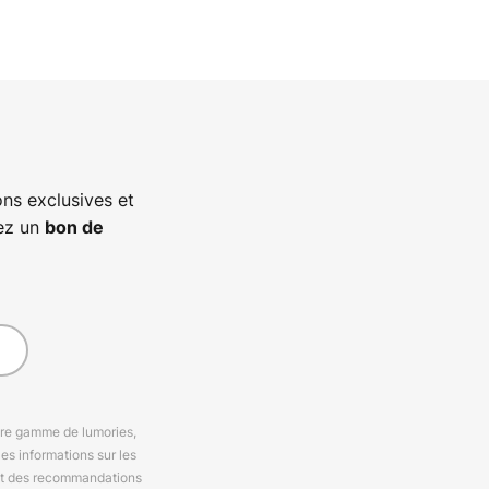
ns exclusives et
vez un
bon de
otre gamme de lumories,
es informations sur les
 et des recommandations