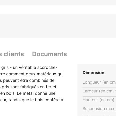
s clients
Documents
gris - un véritable accroche-
Dimension
tre comment deux matériaux qui
ts peuvent être combinés de
Longueur (en cm)
 gris sont fabriqués en fer et
Largeur (en cm) 
 en bois. Le métal donne une
eur, tandis que le bois confère à
Hauteur (en cm) 
Comme ce ne sont pas seulement
Suspension max. 
 mais aussi deux styles, le