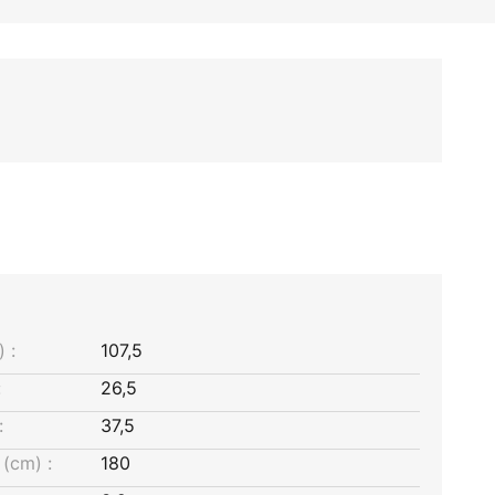
 :
107,5
:
26,5
:
37,5
(cm) :
180