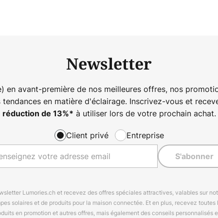
Newsletter
) en avant-première de nos meilleures offres, nos promotio
s tendances en matière d'éclairage. Inscrivez-vous et rece
à utiliser lors de votre prochain achat.
réduction de
13%
*
Client privé
Entreprise
S'abonner
letter Lumories.ch et recevez des offres spéciales attractives, valables sur n
mpes solaires et de produits pour la maison connectée. Et en plus, recevez toutes l
oduits en promotion et autres offres, mais également des conseils personnalisés