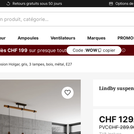
Retours gratuits sous 50 jours
Options de
eur
Ampoules
Ventilateurs
Marques
PROMO
sur presque tout
dès CHF 199
Code :
copier
WOW
ion Holgar, gris, 3 lampes, bois, métal, E27
Lindby suspens
CHF 129
PVC
CHF 289.
TVA incluse