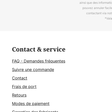
ainsi que des informat
pouvez annuler facil
contactant via no
*Val
Contact & service
FAQ - Demandes fréquentes
Suivre une commande
Contact
Frais de port
Retours
Modes de paiement