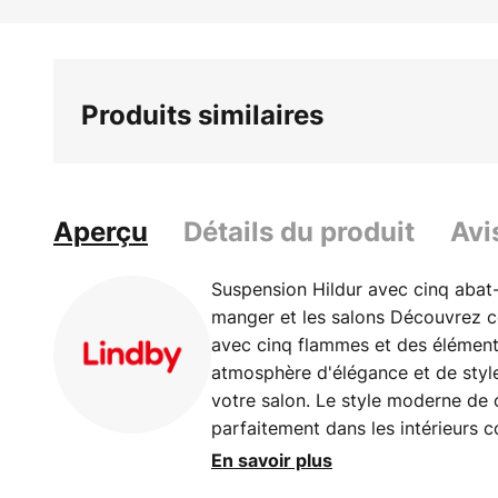
Skip
to
the
beginning
Produits similaires
of
the
images
gallery
Aperçu
Détails du produit
Avi
Suspension Hildur avec cinq abat-j
manger et les salons Découvrez 
avec cinq flammes et des élément
atmosphère d'élégance et de styl
votre salon. Le style moderne de c
parfaitement dans les intérieurs 
de mire dans chaque pièce. Bien qu
En savoir plus
dans ce modèle, l'installation d'un