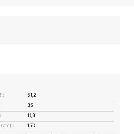
 :
51,2
:
35
:
11,8
(cm) :
150