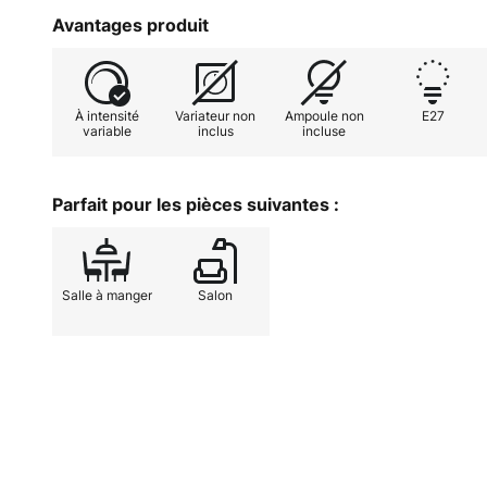
externe permet de régler l'intensi
Avantages produit
individuels et de créer ainsi l'amb
que le variateur externe doit êtr
À intensité
Variateur non
Ampoule non
E27
variable
inclus
incluse
Parfait pour les pièces suivantes :
Salle à manger
Salon