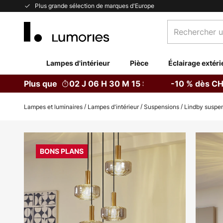
Allez
Plus grande sélection de marques d'Europe
au
Rechercher
contenu
un
produit,
catégorie...
Lampes d'intérieur
Pièce
Éclairage extéri
Plus que
02 J 06 H 30 M 14 S
-10 % dès CH
Lampes et luminaires
Lampes d'intérieur
Suspensions
Lindby suspens
Skip
to
BONS PLANS
the
end
of
the
images