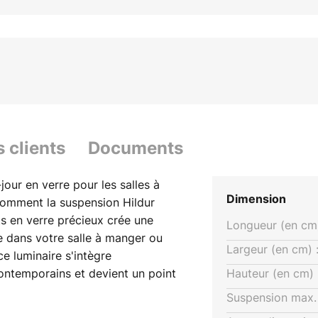
s clients
Documents
our en verre pour les salles à
Dimension
comment la suspension Hildur
s en verre précieux crée une
Longueur (en cm)
e dans votre salle à manger ou
Largeur (en cm) 
e luminaire s'intègre
contemporains et devient un point
Hauteur (en cm) 
'un variateur ne soit pas inclus
Suspension max. 
 variateur d'intensité variable