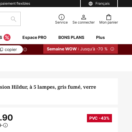
 paiement flexibles
Français
Rechercher
Service
Se connecter
Mon panier
S
Espace PRO
BONS PLANS
Plus
Jusqu'à -70 %
Semaine WOW :
copier
ion Hildur, à 5 lampes, gris fumé, verre
.90
PVC -43%
0