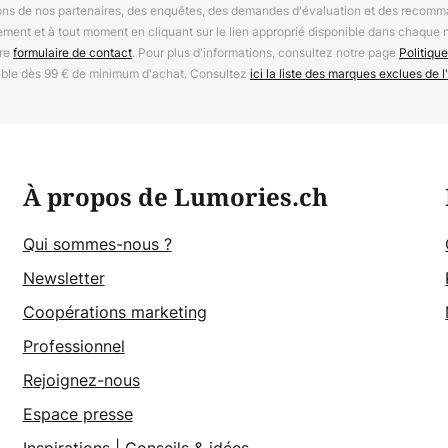
ions de nos partenaires, des enquêtes, des demandes d'évaluation et des recomm
ement et à tout moment en cliquant sur le lien approprié disponible dans chaque 
tre
formulaire de contact
. Pour plus d'informations, consultez notre page
Politique
able dès 99 € de minimum d'achat. Consultez
ici la liste des marques exclues de l'
À propos de Lumories.ch
Qui sommes-nous ?
Newsletter
Coopérations marketing
Professionnel
Rejoignez-nous
Espace presse