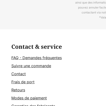
ainsi que des informat
pouvez annuler facil
contactant via no
*Val
Contact & service
FAQ - Demandes fréquentes
Suivre une commande
Contact
Frais de port
Retours
Modes de paiement