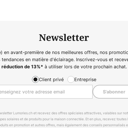
Newsletter
) en avant-première de nos meilleures offres, nos promotio
s tendances en matière d'éclairage. Inscrivez-vous et rece
à utiliser lors de votre prochain achat.
réduction de
13%
*
Client privé
Entreprise
S'abonner
letter Lumories.ch et recevez des offres spéciales attractives, valables sur n
mpes solaires et de produits pour la maison connectée. Et en plus, recevez toutes l
oduits en promotion et autres offres, mais également des conseils personnalisés