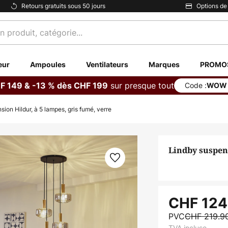
Retours gratuits sous 50 jours
Options de
eur
Ampoules
Ventilateurs
Marques
PROMO
sur presque tout
F 149 & -13 % dès CHF 199
Code :
WOW
ion Hildur, à 5 lampes, gris fumé, verre
Lindby suspens
CHF 124
PVC
CHF 219.9
TVA incluse