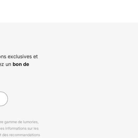
ns exclusives et
vez un
bon de
otre gamme de lumories,
es informations sur les
 et des recommandations