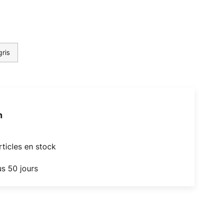
ris
h
articles en stock
us 50 jours