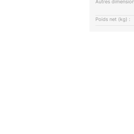
Autres dimension
té lumineuse selon les besoins
iance souhaitée (veuillez noter
e acheté séparément).
Poids net (kg) :