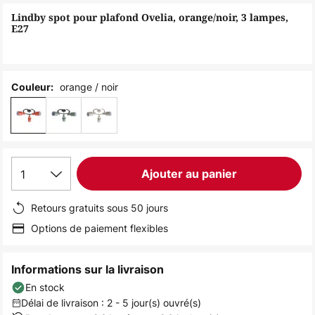
of
Lindby spot pour plafond Ovelia, orange/noir, 3 lampes,
the
E27
images
gallery
orange / noir
Couleur:
1
Ajouter au panier
Retours gratuits sous 50 jours
Options de paiement flexibles
Informations sur la livraison
En stock
Délai de livraison : 2 - 5 jour(s) ouvré(s)