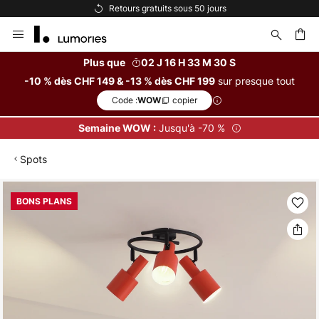
Retours gratuits sous 50 jours
Allez
au
contenu
Plus que
02 J 16 H 33 M 30 S
sur presque tout
-10 % dès CHF 149 & -13 % dès CHF 199
ercher
Code :
copier
WOW
Jusqu'à -70 %
Semaine WOW :
Spots
Skip
BONS PLANS
to
the
end
of
the
images
gallery