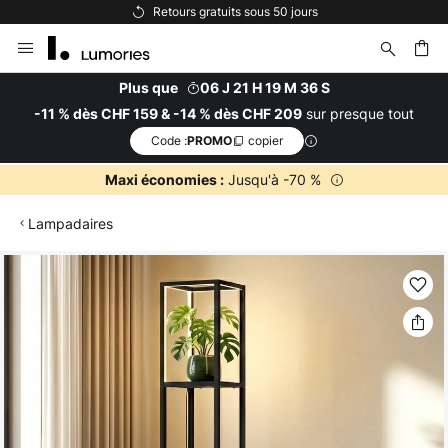
rs gratuits sous 50 jours
Options de 
Allez
au
contenu
Plus que
06 J 21 H 19 M 36 S
sur presque tout
-11 % dès CHF 159 & -14 % dès CHF 209
ercher
Code :
copier
PROMO
Jusqu'à -70 %
Maxi économies :
Lampadaires
Skip
to
the
end
of
the
images
gallery