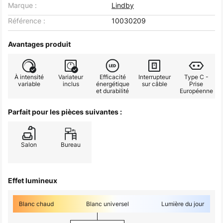
Marque :
Lindby
Référence :
10030209
Avantages produit
À intensité
Variateur
Efficacité
Interrupteur
Type C -
variable
inclus
énergétique
sur câble
Prise
et durabilité
Européenne
Parfait pour les pièces suivantes :
Salon
Bureau
Effet lumineux
Blanc chaud
Blanc universel
Lumière du jour